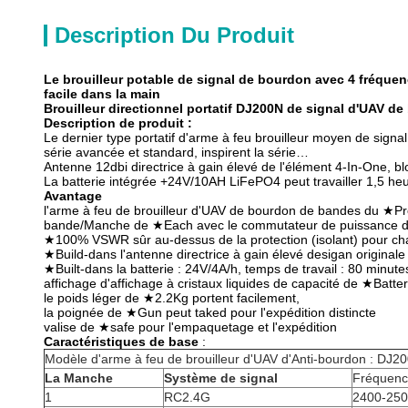
Description Du Produit
Le brouilleur potable de signal de bourdon avec 4 fréquenc
facile dans la main
Brouilleur directionnel portatif DJ200N de signal d'UAV d
Description de produit :
Le dernier type portatif d'arme à feu brouilleur moyen de sig
série avancée et standard, inspirent la série…
Antenne 12dbi directrice à gain élevé de l'élément 4-In-One,
La batterie intégrée +24V/10AH LiFePO4 peut travailler 1,5 he
Avantage
l'arme à feu de brouilleur d'UAV de bourdon de bandes du ★Pr
bande/Manche de ★Each avec le commutateur de puissance de 
★100% VSWR sûr au-dessus de la protection (isolant) pour c
★Build-dans l'antenne directrice à gain élevé desigan originale
★Built-dans la batterie : 24V/4A/h, temps de travail : 80 minut
affichage d'affichage à cristaux liquides de capacité de ★Batte
le poids léger de ★2.2Kg portent facilement,
la poignée de ★Gun peut taked pour l'expédition distincte
valise de ★safe pour l'empaquetage et l'expédition
Caractéristiques de base
:
Modèle d'arme à feu de brouilleur d'UAV d'Anti-bourdon : DJ2
La Manche
Système de signal
Fréquen
1
RC2.4G
2400-25