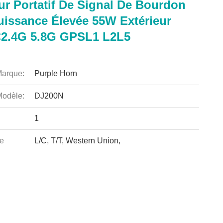
ur Portatif De Signal De Bourdon
uissance Élevée 55W Extérieur
2.4G 5.8G GPSL1 L2L5
arque:
Purple Horn
odèle:
DJ200N
1
e
L/C, T/T, Western Union,