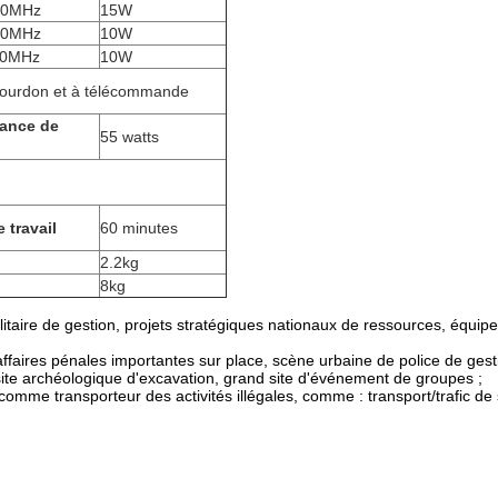
00MHz
15W
10MHz
10W
80MHz
10W
bourdon et à télécommande
ance de
55 watts
 travail
60 minutes
2.2kg
8kg
litaire de gestion, projets stratégiques nationaux de ressources, équipe
ffaires pénales importantes sur place, scène urbaine de police de gesti
, site archéologique d'excavation, grand site d'événement de groupes ;
s comme transporteur des activités illégales, comme : transport/trafic d