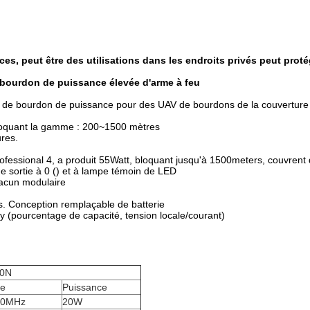
es, peut être des utilisations dans les endroits privés peut proté
e bourdon de puissance élevée d'arme à feu
nal de bourdon de puissance pour des UAV de bourdons de la couverture
 bloquant la gamme : 200~1500 mètres
ures.
ofessional 4, a produit 55Watt, bloquant jusqu'à 1500meters, couvre
sortie à 0 () et à lampe témoin de LED
hacun modulaire
es. Conception remplaçable de batterie
ry (pourcentage de capacité, tension locale/courant)
00N
ce
Puissance
00MHz
20W