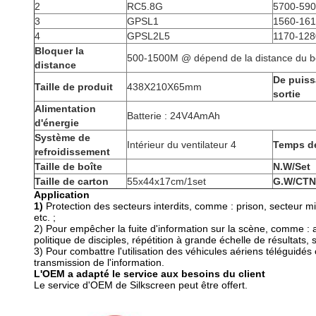
2
RC5.8G
5700-59
3
GPSL1
1560-16
4
GPSL2L5
1170-12
Bloquer la
500-1500M @ dépend de la distance du 
distance
De puiss
Taille de produit
438X210X65mm
sortie
Alimentation
Batterie : 24V4AmAh
d'énergie
Système de
Intérieur du ventilateur 4
Temps de
refroidissement
Taille de boîte
N.W/Set
Taille de carton
55x44x17cm/1set
G.W/CTN
Application
1)
Protection des secteurs interdits, comme : prison, secteur mi
etc. ;
2) Pour empêcher la fuite d'information sur la scène, comme : a
politique de disciples, répétition à grande échelle de résultats
3) Pour combattre l'utilisation des véhicules aériens téléguidé
transmission de l'information.
L'OEM a adapté le service aux besoins du client
Le service d'OEM de Silkscreen peut être offert.