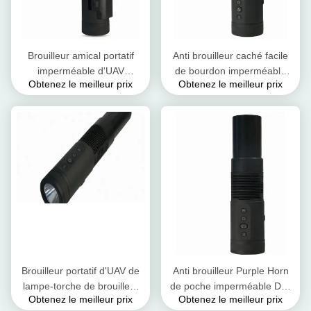
Brouilleur amical portatif
Anti brouilleur caché facile
imperméable d'UAV
de bourdon imperméable
Obtenez le meilleur prix
Obtenez le meilleur prix
d'utilisation de Mini Size Anti
pour des UAV de bourdons
Drone Jammer
de la couverture 100%
Brouilleur portatif d'UAV de
Anti brouilleur Purple Horn
lampe-torche de brouilleur
de poche imperméable DJ1
Obtenez le meilleur prix
Obtenez le meilleur prix
de signal de bourdon de
de bourdon de lampe-torche