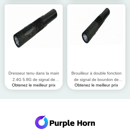
poche de Purple Horn
portative
Dresseur tenu dans la main
Brouilleur à double fonction
2.4G 5.8G de signal de
de signal de bourdon de
Obtenez le meilleur prix
Obtenez le meilleur prix
bourdon de lampe-torche
lampe-torche de bourdon de
800 mètres de gamme
brouilleur tenu dans la main
de signal