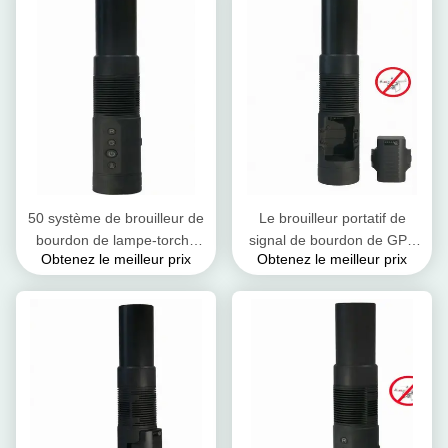
50 système de brouilleur de
Le brouilleur portatif de
bourdon de lampe-torche
signal de bourdon de GPS
Obtenez le meilleur prix
Obtenez le meilleur prix
tenue dans la main du
RC2.4G 5.8G
brouilleur GPSL1 de signal
imperméabilisent le
de bourdon de watt anti
brouilleur d'UAV