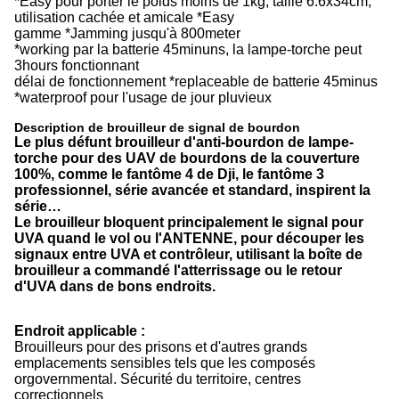
*Easy pour porter le poids moins de 1kg, taille 6.6x34cm,
utilisation cachée et amicale *Easy
gamme *Jamming jusqu'à 800meter
*working par la batterie 45minuns, la lampe-torche peut
3hours fonctionnant
délai de fonctionnement *replaceable de batterie 45minus
*waterproof pour l'usage de jour pluvieux
Description de brouilleur de signal de bourdon
Le plus défunt brouilleur d'anti-bourdon de lampe-
torche pour des UAV de bourdons de la couverture
100%, comme le fantôme 4 de Dji, le fantôme 3
professionnel, série avancée et standard, inspirent la
série…
Le brouilleur bloquent principalement le signal pour
UVA quand le vol ou l'ANTENNE, pour découper les
signaux entre UVA et contrôleur, utilisant la boîte de
brouilleur a commandé l'atterrissage ou le retour
d'UVA dans de bons endroits.
Endroit applicable :
Brouilleurs pour des prisons et d'autres grands
emplacements sensibles tels que les composés
orgovernmental. Sécurité du territoire, centres
correctionnels