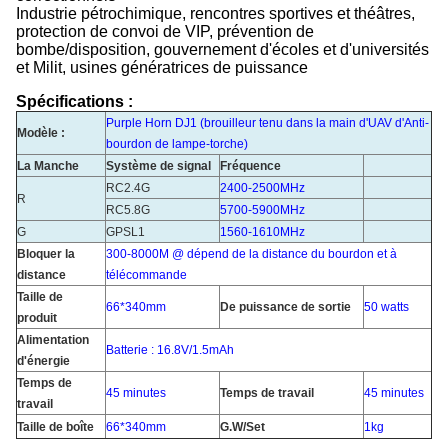
Industrie pétrochimique, rencontres sportives et théâtres,
protection de convoi de VIP, prévention de
bombe/disposition, gouvernement d'écoles et d'universités
et Milit, usines génératrices de puissance
Spécifications :
Purple Horn DJ1
(
brouilleur tenu dans la main d'UAV d'Anti-
Modèle :
bourdon de lampe-torche
)
La Manche
Système de signal
Fréquence
RC2.4G
2400-2500MHz
R
RC5.8G
5700-5900MHz
G
GPSL1
1560-1610MHz
Bloquer la
300-8000M @ dépend de la distance du bourdon et à
distance
télécommande
Taille de
66*340mm
De puissance de sortie
50 watts
produit
Alimentation
Batterie : 16.8V/1.5mAh
d'énergie
Temps de
45 minutes
Temps de travail
45 minutes
travail
Taille de boîte
66*340mm
G.W/Set
1kg