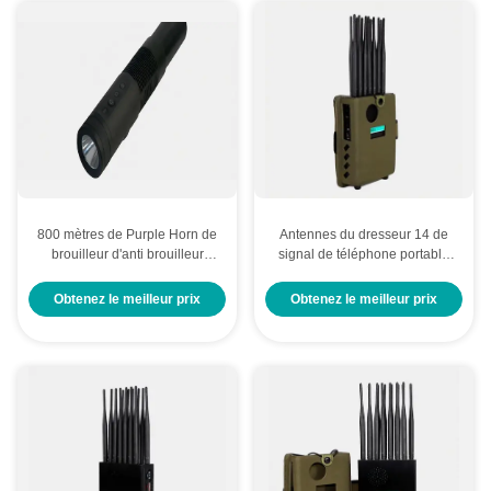
800 mètres de Purple Horn de
Antennes du dresseur 14 de
brouilleur d'anti brouilleur
signal de téléphone portable
portatif caché facile de
de Purple Horn 5G portatives
bourdon
avec la couverture en nylon
Obtenez le meilleur prix
Obtenez le meilleur prix