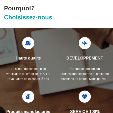
Pourquoi?
Choisissez-nous
Haute qualité
DÉVELOPPEMENT
Le sceau de confiance, la
Équipe de conception
vérification du crédit, le RoSH et
professionnelle interne et atelier de
l'évaluation de la capacité des
machines de pointe. Nous pouvons
fournisseurs. La société dispose
coopérer pour développer les
d'un système de contrôle de qualité
produits dont vous avez besoin.
strict et d'un laboratoire de test
professionnel.
Produits manufacturés
SERVICE 100%