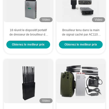
Video
Video
18 réunit le dispositif portatif
Brouilleur tenu dans la main
de dresseur de brouilleur du
de signal caché par AC110V
brouilleur 16w 5G 12000mAh
de brouilleur de signal du
de 25m
téléphone portable 12000mAh
Obtenez le meilleur prix
Obtenez le meilleur prix
de 30m
Video