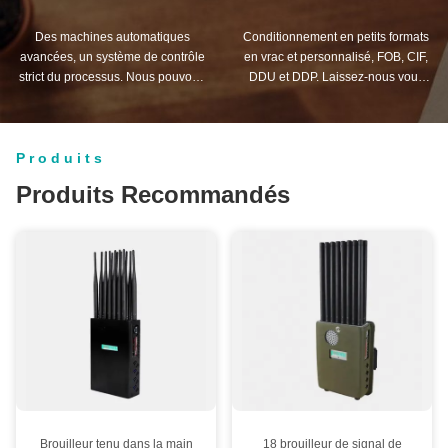
Des machines automatiques
Conditionnement en petits formats
avancées, un système de contrôle
en vrac et personnalisé, FOB, CIF,
strict du processus. Nous pouvons
DDU et DDP. Laissez-nous vous
fabriquer tous les terminaux
aider à trouver la meilleure solution
électriques au-delà de votre
pour toutes vos préoccupations.
demande.
Produits
Produits Recommandés
Brouilleur tenu dans la main
18 brouilleur de signal de