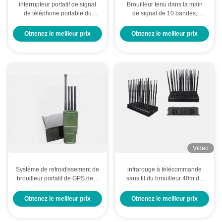
interrupteur portatif de signal
Brouilleur tenu dans la main
de téléphone portable du
de signal de 10 bandes,
dresseur 25m de signal de
périphérique en mode bloc de
12000mAh 16W
téléphone portable avec
Obtenez le meilleur prix
Obtenez le meilleur prix
construit dans la batterie
Video
Système de refroidissement de
infrarouge à télécommande
brouilleur portatif de GPS de 8
sans fil du brouilleur 40m de
canaux bon longévité de 4
signal des antennes 45W 22
watts d'hauteur
Obtenez le meilleur prix
Obtenez le meilleur prix