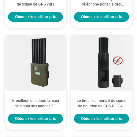
de signal de GPS WiFi
téléphone portable des
Bluetooth de téléphone
antennes 5G affichage d'écran
portable du brouilleur 5G de
de puissance de sortie de 16
Obtenez le meilleur prix
Obtenez le meilleur prix
P14Plus Purple Horn
watts
Brouilleur tenu dans la main
Le brouilleur portatif de signal
de signal des bandes 5G
de bourdon de GPS RC2.4G
d'utilisation multi 18 bloquant
5.8G imperméabilisent le
tout le type appareils sans fil
brouilleur d'UAV
Obtenez le meilleur prix
Obtenez le meilleur prix