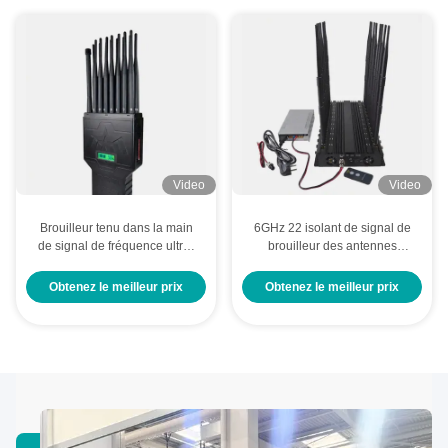
Video
Video
Brouilleur tenu dans la main
6GHz 22 isolant de signal de
de signal de fréquence ultra-
brouilleur des antennes
haute 16 de la bande
46Watts GSM 5G
multifonctionnelle 4G 5G GPS
Obtenez le meilleur prix
Obtenez le meilleur prix
RC WIFI pour le marché de
l'Amérique