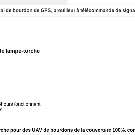
ignal de bourdon de GPS
, 
brouilleur à télécommande de sign
de
lampe-torche
,
3hours fonctionnant
us
orche pour des UAV de bourdons de la couverture 100%, comm