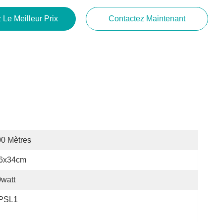
 Le Meilleur Prix
Contactez Maintenant
0 Mètres
.6x34cm
watt
PSL1