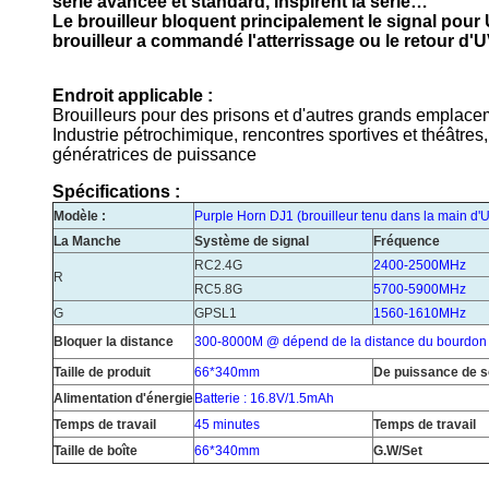
série avancée et standard, inspirent la série…
Le brouilleur bloquent principalement le signal pour
brouilleur a commandé l'atterrissage ou le retour d'
Endroit applicable :
Brouilleurs pour des prisons et d'autres grands emplacem
Industrie pétrochimique, rencontres sportives et théâtres
génératrices de puissance
Spécifications :
Modèle :
Purple Horn DJ1
(
brouilleur tenu dans la main d
La Manche
Système de signal
Fréquence
RC2.4G
2400-2500MHz
R
RC5.8G
5700-5900MHz
G
GPSL1
1560-1610MHz
Bloquer la distance
300-8000M @ dépend de la distance du bourdon
Taille de produit
66*340mm
De puissance de s
Alimentation d'énergie
Batterie : 16.8V/1.5mAh
Temps de travail
45 minutes
Temps de travail
Taille de boîte
66*340mm
G.W/Set