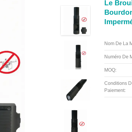
Le Broui
Bourdon
Impermé
Nom De La M
Numéro De M
MOQ:
Conditions D
Paiement: