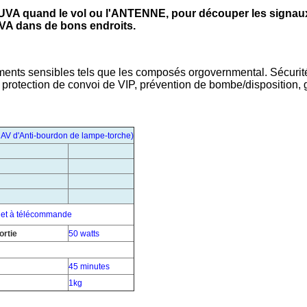
 UVA quand le vol ou l'ANTENNE, pour découper les signaux e
UVA dans de bons endroits.
ents sensibles tels que les composés orgovernmental. Sécurité d
, protection de convoi de VIP, prévention de bombe/disposition, g
'UAV d'Anti-bourdon de lampe-torche
)
 et à télécommande
ortie
50 watts
45 minutes
1kg