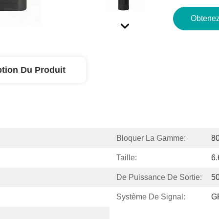
Obtenez
ption Du Produit
Bloquer La Gamme:
80
Taille:
6
De Puissance De Sortie:
50
Système De Signal:
G