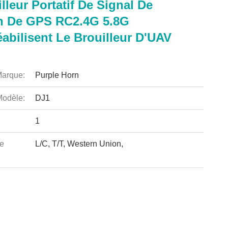
lleur Portatif De Signal De
 De GPS RC2.4G 5.8G
abilisent Le Brouilleur D'UAV
arque:
Purple Horn
odèle:
DJ1
1
e
L/C, T/T, Western Union,