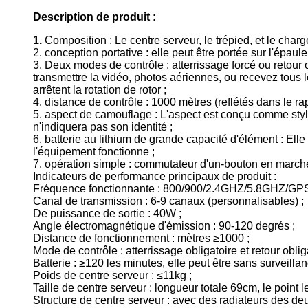
Description de produit :
1.
Composition : Le centre serveur, le trépied, et le char
2. conception portative : elle peut être portée sur l'épaule
3. Deux modes de contrôle : atterrissage forcé ou retour 
transmettre la vidéo, photos aériennes, ou recevez tous
arrêtent la rotation de rotor ;
4. distance de contrôle : 1000 mètres (reflétés dans le ra
5. aspect de camouflage : L'aspect est conçu comme style
n'indiquera pas son identité ;
6. batterie au lithium de grande capacité d'élément : Ell
l'équipement fonctionne ;
7. opération simple : commutateur d'un-bouton en marche
Indicateurs de performance principaux de produit :
Fréquence fonctionnante : 800/900/2.4GHZ/5.8GHZ/
Canal de transmission : 6-9 canaux (personnalisables) ;
De puissance de sortie : 40W ;
Angle électromagnétique d'émission : 90-120 degrés ;
Distance de fonctionnement : mètres ≥1000 ;
Mode de contrôle : atterrissage obligatoire et retour obliga
Batterie : ≥120 les minutes, elle peut être sans surveilla
Poids de centre serveur : ≤11kg ;
Taille de centre serveur : longueur totale 69cm, le point l
Structure de centre serveur : avec des radiateurs des deux