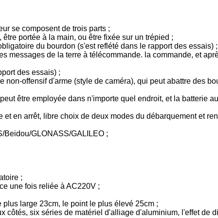
geur se composent de trois parts ;
, être portée à la main, ou être fixée sur un trépied ;
obligatoire du bourdon (s'est reflété dans le rapport des essais
 les messages de la terre à télécommande. la commande, et après
pport des essais) ;
 non-offensif d'arme (style de caméra), qui peut abattre des bou
e peut être employée dans n'importe quel endroit, et la batterie
 et en arrêt, libre choix de deux modes du débarquement et ren
GPS/Beidou/GLONASS/GALILEO ;
toire ;
nce une fois reliée à AC220V ;
e plus large 23cm, le point le plus élevé 25cm ;
 côtés, six séries de matériel d'alliage d'aluminium, l'effet de 