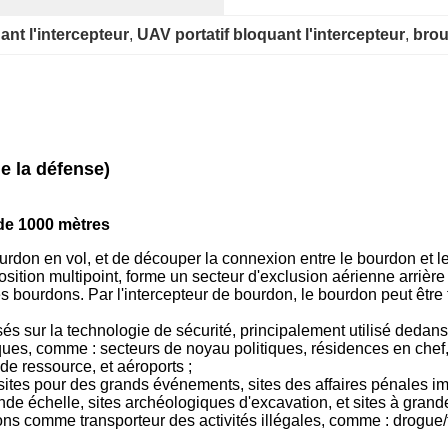
nt l'intercepteur
, 
UAV portatif bloquant l'intercepteur
, 
brou
e la défense)
 de 1000 mètres
rdon en vol, et de découper la connexion entre le bourdon et le
osition multipoint, forme un secteur d'exclusion aérienne arrièr
 bourdons. Par l'intercepteur de bourdon, le bourdon peut être 
és sur la technologie de sécurité, principalement utilisé dedans
ues, comme : secteurs de noyau politiques, résidences en chef, c
de ressource, et aéroports ;
 sites pour des grands événements, sites des affaires pénales im
ande échelle, sites archéologiques d'excavation, et sites à grand
ns comme transporteur des activités illégales, comme : drogue/tr