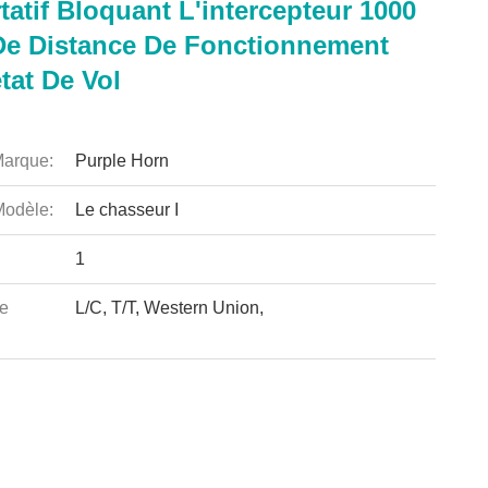
atif Bloquant L'intercepteur 1000
De Distance De Fonctionnement
tat De Vol
arque:
Purple Horn
odèle:
Le chasseur I
1
e
L/C, T/T, Western Union,