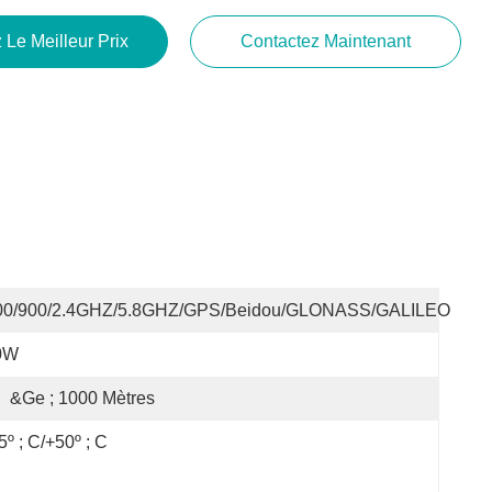
 Le Meilleur Prix
Contactez Maintenant
00/900/2.4GHZ/5.8GHZ/GPS/Beidou/GLONASS/GALILEO
0W
:
&ge ; 1000 Mètres
5º ; C/+50º ; C