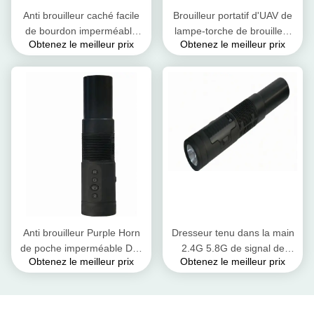
Anti brouilleur caché facile
Brouilleur portatif d'UAV de
de bourdon imperméable
lampe-torche de brouilleur
Obtenez le meilleur prix
Obtenez le meilleur prix
pour des UAV de bourdons
de signal de bourdon de
de la couverture 100%
poche de Purple Horn
Anti brouilleur Purple Horn
Dresseur tenu dans la main
de poche imperméable DJ1
2.4G 5.8G de signal de
Obtenez le meilleur prix
Obtenez le meilleur prix
de bourdon de lampe-torche
bourdon de lampe-torche
portative
800 mètres de gamme