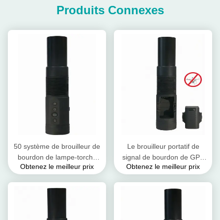
Produits Connexes
50 système de brouilleur de
Le brouilleur portatif de
bourdon de lampe-torche
signal de bourdon de GPS
Obtenez le meilleur prix
Obtenez le meilleur prix
tenue dans la main du
RC2.4G 5.8G
brouilleur GPSL1 de signal
imperméabilisent le
de bourdon de watt anti
brouilleur d'UAV