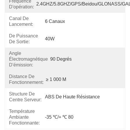
Fréquence
2.4GHZ/5.8GHZ/GPS/Beidou/GLONASS/GA
D'opération:
Canal De
6 Canaux
Lancement:
De Puissance
40W
De Sortie:
Angle
Électromagnétique
90 Degrés
D'émission:
Distance De
≥ 1 000 M
Fonctionnement:
Structure De
ABS De Haute Résistance
Centre Serveur:
Température
Ambiante
-35 ℃/+ ℃ 80
Fonctionnante: