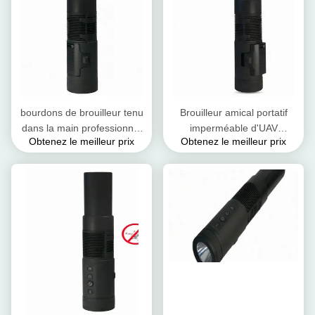
bourdons de brouilleur tenu
Brouilleur amical portatif
dans la main professionnel
imperméable d'UAV
Obtenez le meilleur prix
Obtenez le meilleur prix
de lampe-torche de
d'utilisation de Mini Size Anti
brouilleur de signal de
Drone Jammer
bourdon de rayon de 800m
anti