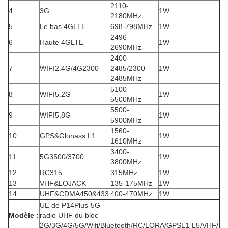
2110-
4
3G
1W
2180MHz
5
Le bas 4GLTE
698-798MHz
1W
2496-
6
Haute 4GLTE
1W
2690MHz
2400-
7
WIFI2.4G/4G2300
2485/2300-
1W
2485MHz
5100-
8
WIFI5.2G
1W
5500MHz
5500-
9
WIFI5.8G
1W
5900MHz
1560-
10
GPS&Glonass L1
1W
1610MHz
3400-
11
5G3500/3700
1W
3800MHz
12
RC315
315MHz
1W
13
VHF&LOJACK
135-175MHz
1W
14
UHF&CDMA450&433
400-470MHz
1W
UE de P14Plus-5G
Modèle :
radio UHF du bloc
2G/3G/4G/5G/Wifi/Bluetooth/RC/LORA/GPSL1-L5/VHF/