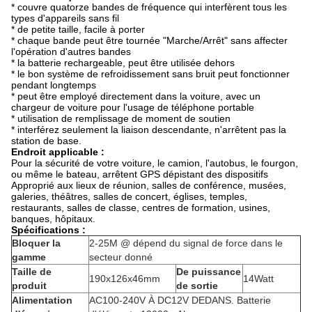
* couvre quatorze bandes de fréquence qui interfèrent tous les
types d'appareils sans fil
* de petite taille, facile à porter
* chaque bande peut être tournée "Marche/Arrêt" sans affecter
l'opération d'autres bandes
* la batterie rechargeable, peut être utilisée dehors
* le bon système de refroidissement sans bruit peut fonctionner
pendant longtemps
* peut être employé directement dans la voiture, avec un
chargeur de voiture pour l'usage de téléphone portable
* utilisation de remplissage de moment de soutien
* interférez seulement la liaison descendante, n'arrêtent pas la
station de base.
Endroit applicable :
Pour la sécurité de votre voiture, le camion, l'autobus, le fourgon,
ou même le bateau, arrêtent GPS dépistant des dispositifs
Approprié aux lieux de réunion, salles de conférence, musées,
galeries, théâtres, salles de concert, églises, temples,
restaurants, salles de classe, centres de formation, usines,
banques, hôpitaux.
Spécifications :
Bloquer la
2-25M @ dépend du signal de force dans le
gamme
secteur donné
Taille de
De puissance
190x126x46mm
14Watt
produit
de sortie
Alimentation
AC100-240V À DC12V DEDANS. Batterie