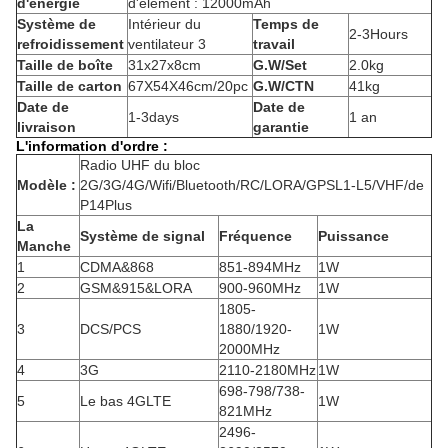
d'énergie
d'élément : 12000mAh
Système de
Intérieur du
Temps de
2-3Hours
refroidissement
ventilateur 3
travail
Taille de boîte
31x27x8cm
G.W/Set
2.0kg
Taille de carton
67X54X46cm/20pc
G.W/CTN
41kg
Date de
Date de
1-3days
1 an
livraison
garantie
L'information d'ordre :
Radio UHF du bloc
Modèle :
2G/3G/4G/Wifi/Bluetooth/RC/LORA/GPSL1-L5/VHF/de
P14Plus
La
Système de signal
Fréquence
Puissance
Manche
1
CDMA&868
851-894MHz
1W
2
GSM&915&LORA
900-960MHz
1W
1805-
3
DCS/PCS
1880/1920-
1W
2000MHz
4
3G
2110-2180MHz
1W
698-798/738-
5
Le bas 4GLTE
1W
821MHz
2496-