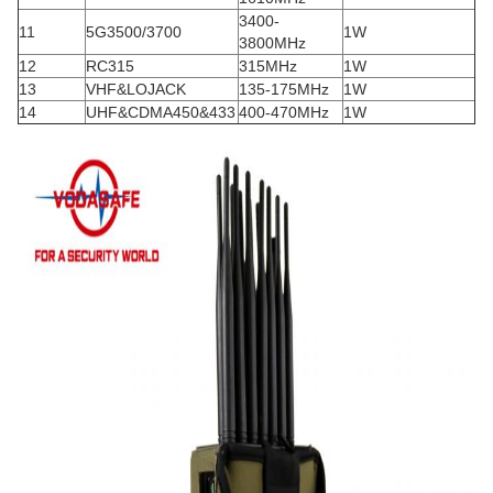
3400-
11
5G3500/3700
1W
3800MHz
12
RC315
315MHz
1W
13
VHF&LOJACK
135-175MHz
1W
14
UHF&CDMA450&433
400-470MHz
1W