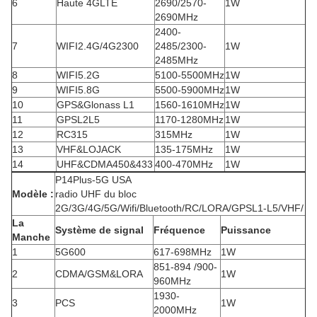
6
Haute 4GLTE
2690/2570-
1W
2690MHz
2400-
7
WIFI2.4G/4G2300
2485/2300-
1W
2485MHz
8
WIFI5.2G
5100-5500MHz
1W
9
WIFI5.8G
5500-5900MHz
1W
10
GPS&Glonass L1
1560-1610MHz
1W
11
GPSL2L5
1170-1280MHz
1W
12
RC315
315MHz
1W
13
VHF&LOJACK
135-175MHz
1W
14
UHF&CDMA450&433
400-470MHz
1W
P14Plus-5G USA
Modèle :
radio UHF du bloc
2G/3G/4G/5G/Wifi/Bluetooth/RC/LORA/GPSL1-L5/VHF/
La
Système de signal
Fréquence
Puissance
Manche
1
5G600
617-698MHz
1W
851-894 /900-
2
CDMA/GSM&LORA
1W
960MHz
1930-
3
PCS
1W
2000MHz