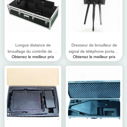
Longue distance de
Dresseur de brouilleur de
brouillage du contrôle de vol
signal de téléphone portable
Obtenez le meilleur prix
Obtenez le meilleur prix
du brouilleur 2.4G de signal
de Wi-Fi 2.4G 5.8G GpsL1
de téléphone portable d'UAV
adaptateur à C.A. de 8 watts
de drone