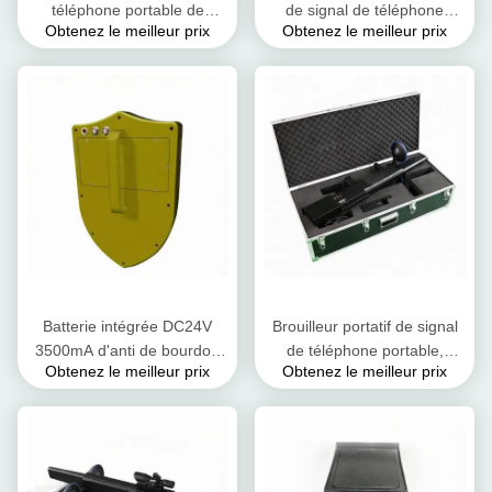
téléphone portable de
de signal de téléphone
Obtenez le meilleur prix
Obtenez le meilleur prix
puissance élevée 45W,
portable d'AC220V-240V se
brouilleur de signal de Wifi
bloquant pour des signaux
pour 2.4G Gps GSM
de 2.4G 5.8G Gps
Batterie intégrée DC24V
Brouilleur portatif de signal
3500mA d'anti de bourdon
de téléphone portable,
Obtenez le meilleur prix
Obtenez le meilleur prix
de téléphone portable de
bourdon bloquant la distance
signal dispositif de dresseur
d'interférence du dispositif
800-1500m