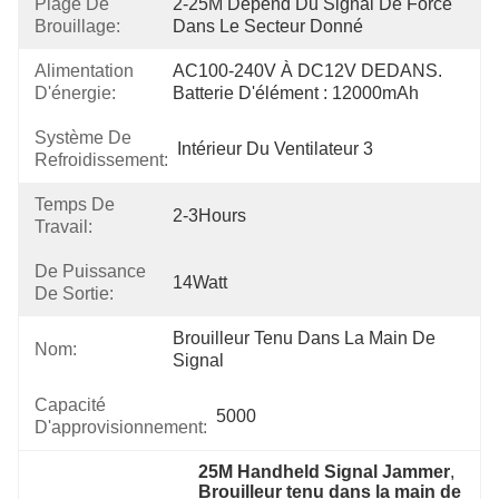
Plage De
2-25M Dépend Du Signal De Force 
Brouillage:
Dans Le Secteur Donné
Alimentation
AC100-240V À DC12V DEDANS. 
D'énergie:
Batterie D'élément : 12000mAh
Système De
Intérieur Du Ventilateur 3
Refroidissement:
Temps De
2-3Hours
Travail:
De Puissance
14Watt
De Sortie:
Brouilleur Tenu Dans La Main De 
Nom:
Signal
Capacité
5000
D'approvisionnement:
25M Handheld Signal Jammer
, 
Brouilleur tenu dans la main de 