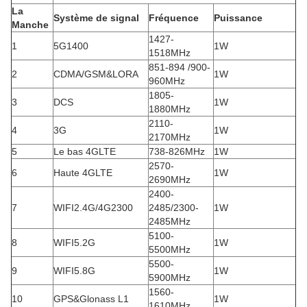
La
Système de signal
Fréquence
Puissance
Manche
1427-
1
5G1400
1W
1518MHz
851-894 /900-
2
CDMA/GSM&LORA
1W
960MHz
1805-
3
DCS
1W
1880MHz
2110-
4
3G
1W
2170MHz
5
Le bas 4GLTE
738-826MHz
1W
2570-
6
Haute 4GLTE
1W
2690MHz
2400-
7
WIFI2.4G/4G2300
2485/2300-
1W
2485MHz
5100-
8
WIFI5.2G
1W
5500MHz
5500-
9
WIFI5.8G
1W
5900MHz
1560-
10
GPS&Glonass L1
1W
1610MHz