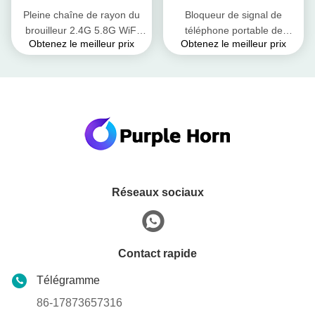
Pleine chaîne de rayon du
Bloqueur de signal de
brouilleur 2.4G 5.8G WiFi
téléphone portable de
Obtenez le meilleur prix
Obtenez le meilleur prix
Bluetooth 50m de signal de
DC48V / 7A, brouilleur de
téléphone portable de bande
signal de téléphone portable
pour des signaux d'UAV
Réseaux sociaux
Contact rapide
Télégramme
86-17873657316