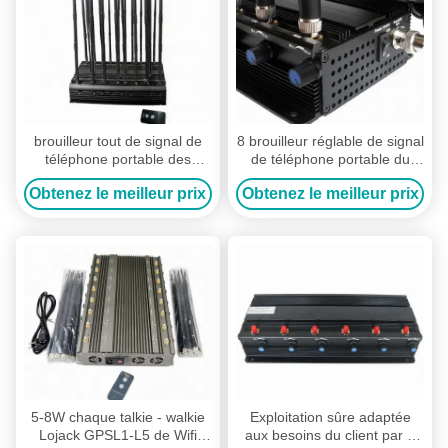
brouilleur tout de signal de
8 brouilleur réglable de signal
téléphone portable des
de téléphone portable du
antennes 47W 18 dans un
brouilleur 2G 3G 4G 5G de
Obtenez le meilleur prix
Obtenez le meilleur prix
fonctionnement d'arrêt de
signal de téléphone portable
conception non
de puissance de rf
5-8W chaque talkie - walkie
Exploitation sûre adaptée
Lojack GPSL1-L5 de Wifi
aux besoins du client par rf