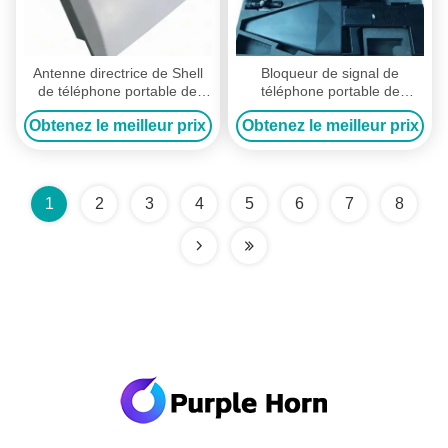
Antenne directrice de Shell
Bloqueur de signal de
de téléphone portable de
téléphone portable de
signal de canaux
DC48V / 7A, brouilleur de
Obtenez le meilleur prix
Obtenez le meilleur prix
imperméables extérieurs du
signal de téléphone portable
brouilleur 7 incorporée
pour des signaux d'UAV
1
2
3
4
5
6
7
8