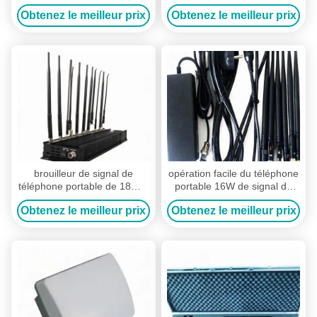
2.4G Bluetooth de brouilleur
réglable de fréquence du
Obtenez le meilleur prix
Obtenez le meilleur prix
de signal de téléphone
brouilleur 6 de signal de
portable de bande
téléphone portable de
puissance
brouilleur de signal de
opération facile du téléphone
téléphone portable de 18W 8
portable 16W de signal du
rf évitant bloquant des
brouilleur 50m de chaîne
Obtenez le meilleur prix
Obtenez le meilleur prix
secteurs adjacents
d'intérieur fixe de couverture