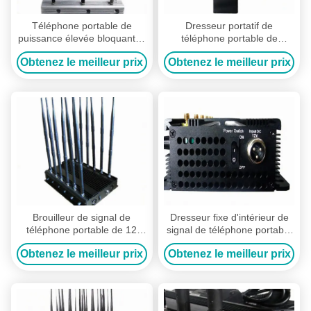
Téléphone portable de
Dresseur portatif de
puissance élevée bloquant le
téléphone portable de
dispositif, brouilleur 2G 3G
batterie rechargeable,
Obtenez le meilleur prix
Obtenez le meilleur prix
4G de téléphone portable
brouilleur de téléphone
portable humidité de 5% - de
80%
Brouilleur de signal de
Dresseur fixe d'intérieur de
téléphone portable de 12
signal de téléphone portable
antennes de rf rayon efficace
de la Manche du dispositif de
Obtenez le meilleur prix
Obtenez le meilleur prix
de couverture de 10 - de
blindage de signal 6
50m