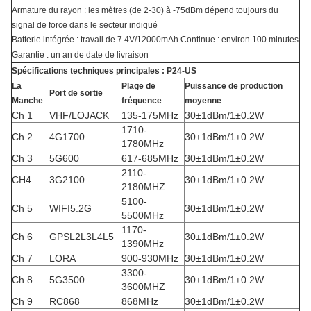
Armature du rayon : les mètres (de 2-30) à -75dBm dépend toujours du
signal de force dans le secteur indiqué
Batterie intégrée : travail de 7.4V/12000mAh Continue : environ 100 minutes
Garantie : un an de date de livraison
Spécifications techniques principales : P24-US
La
Plage de
Puissance de production
Port de sortie
Manche
fréquence
moyenne
Ch 1
VHF/LOJACK
135-175MHz
30±1dBm/1±0.2W
1710-
Ch 2
4G1700
30±1dBm/1±0.2W
1780MHz
Ch 3
5G600
617-685MHz
30±1dBm/1±0.2W
2110-
CH4
3G2100
30±1dBm/1±0.2W
2180MHZ
5100-
Ch 5
WIFI5.2G
30±1dBm/1±0.2W
5500MHz
1170-
Ch 6
GPSL2L3L4L5
30±1dBm/1±0.2W
1390MHz
Ch 7
LORA
900-930MHz
30±1dBm/1±0.2W
3300-
Ch 8
5G3500
30±1dBm/1±0.2W
3600MHZ
Ch 9
RC868
868MHz
30±1dBm/1±0.2W