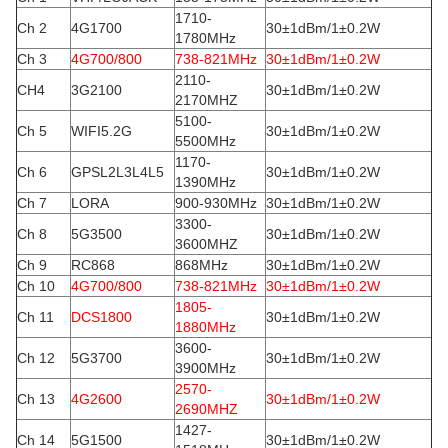
1710-
Ch 2
4G1700
30±1dBm/1±0.2W
1780MHz
Ch 3
4G700/800
738-821MHz
30±1dBm/1±0.2W
2110-
CH4
3G2100
30±1dBm/1±0.2W
2170MHZ
5100-
Ch 5
WIFI5.2G
30±1dBm/1±0.2W
5500MHz
1170-
Ch 6
GPSL2L3L4L5
30±1dBm/1±0.2W
1390MHz
Ch 7
LORA
900-930MHz
30±1dBm/1±0.2W
3300-
Ch 8
5G3500
30±1dBm/1±0.2W
3600MHZ
Ch 9
RC868
868MHz
30±1dBm/1±0.2W
Ch 10
4G700/800
738-821MHz
30±1dBm/1±0.2W
1805-
Ch 11
DCS1800
30±1dBm/1±0.2W
1880MHz
3600-
Ch 12
5G3700
30±1dBm/1±0.2W
3900MHz
2570-
Ch 13
4G2600
30±1dBm/1±0.2W
2690MHZ
1427-
Ch 14
5G1500
30±1dBm/1±0.2W