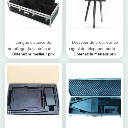
Longue distance de
Dresseur de brouilleur de
brouillage du contrôle de vol
signal de téléphone portable
Obtenez le meilleur prix
Obtenez le meilleur prix
du brouilleur 2.4G de signal
de Wi-Fi 2.4G 5.8G GpsL1
de téléphone portable d'UAV
adaptateur à C.A. de 8 watts
de drone