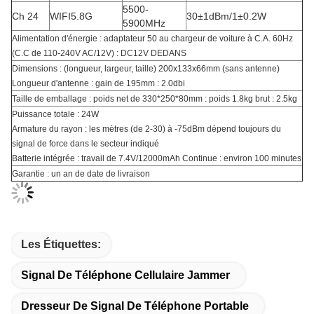
5500-
Ch 24
WIFI5.8G
30±1dBm/1±0.2W
5900MHz
Alimentation d'énergie : adaptateur 50 au chargeur de voiture à C.A. 60Hz
(C.C de 110-240V AC/12V) : DC12V DEDANS
Dimensions : (longueur, largeur, taille) 200x133x66mm (sans antenne)
Longueur d'antenne : gain de 195mm : 2.0dbi
Taille de emballage : poids net de 330*250*80mm : poids 1.8kg brut : 2.5kg
Puissance totale : 24W
Armature du rayon : les mètres (de 2-30) à -75dBm dépend toujours du
signal de force dans le secteur indiqué
Batterie intégrée : travail de 7.4V/12000mAh Continue : environ 100 minutes
Garantie : un an de date de livraison
Les Étiquettes:
Signal De Téléphone Cellulaire Jammer
Dresseur De Signal De Téléphone Portable