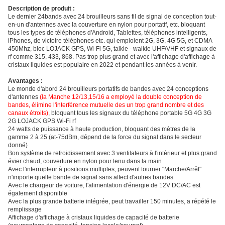
Description de produit :
Le dernier 24bands avec 24 brouilleurs sans fil de signal de conception tout-
en-un d'antennes avec la couverture en nylon pour portatif, etc. bloquant
tous les types de téléphones d'Android, Tablettes, téléphones intelligents,
iPhones, de victoire téléphones etc. qui emploient 2G, 3G, 4G 5G, et CDMA
450Mhz, bloc LOJACK GPS, Wi-Fi 5G, talkie - walkie UHF/VHF et signaux de
rf comme 315, 433, 868. Pas trop plus grand et avec l'affichage d'affichage à
cristaux liquides est populaire en 2022 et pendant les années à venir.
Avantages :
Le monde d'abord 24 brouilleurs portatifs de bandes avec 24 conceptions
d'antennes
(la Manche 12/13,15/16 a employé la double conception de
bandes, élimine l'interférence mutuelle des un trop grand nombre et des
canaux étroits)
, bloquant tous les signaux du téléphone portable 5G 4G 3G
2G LOJACK GPS Wi-Fi rf
24 watts de puissance à haute production, bloquant des mètres de la
gamme 2 à 25 (at-75dBm, dépend de la force du signal dans le secteur
donné)
Bon système de refroidissement avec 3 ventilateurs à l'intérieur et plus grand
évier chaud, couverture en nylon pour tenu dans la main
Avec l'interrupteur à positions multiples, peuvent tourner "Marche/Arrêt"
n'importe quelle bande de signal sans affect d'autres bandes
Avec le chargeur de voiture, l'alimentation d'énergie de 12V DC/AC est
également disponible
Avec la plus grande batterie intégrée, peut travailler 150 minutes, a répété le
remplissage
Affichage d'affichage à cristaux liquides de capacité de batterie