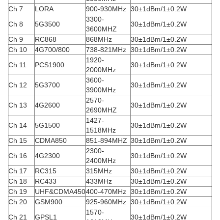
Ch 7
LORA
900-930MHz
30±1dBm/1±0.2W
3300-
Ch 8
5G3500
30±1dBm/1±0.2W
3600MHZ
Ch 9
RC868
868MHz
30±1dBm/1±0.2W
Ch 10
4G700/800
738-821MHz
30±1dBm/1±0.2W
1920-
Ch 11
PCS1900
30±1dBm/1±0.2W
2000MHz
3600-
Ch 12
5G3700
30±1dBm/1±0.2W
3900MHz
2570-
Ch 13
4G2600
30±1dBm/1±0.2W
2690MHZ
1427-
Ch 14
5G1500
30±1dBm/1±0.2W
1518MHz
Ch 15
CDMA850
851-894MHZ
30±1dBm/1±0.2W
2300-
Ch 16
4G2300
30±1dBm/1±0.2W
2400MHz
Ch 17
RC315
315MHz
30±1dBm/1±0.2W
Ch 18
RC433
433MHz
30±1dBm/1±0.2W
Ch 19
UHF&CDMA450
400-470MHz
30±1dBm/1±0.2W
Ch 20
GSM900
925-960MHz
30±1dBm/1±0.2W
1570-
Ch 21
GPSL1
30±1dBm/1±0.2W