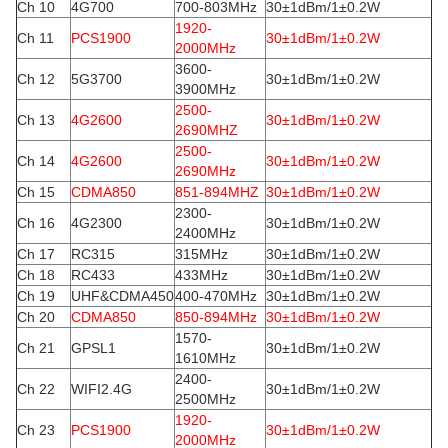
Ch 10
4G700
700-803MHz
30±1dBm/1±0.2W
1920-
Ch 11
PCS1900
30±1dBm/1±0.2W
2000MHz
3600-
Ch 12
5G3700
30±1dBm/1±0.2W
3900MHz
2500-
Ch 13
4G2600
30±1dBm/1±0.2W
2690MHZ
2500-
Ch 14
4G2600
30±1dBm/1±0.2W
2690MHz
Ch 15
CDMA850
851-894MHZ
30±1dBm/1±0.2W
2300-
Ch 16
4G2300
30±1dBm/1±0.2W
2400MHz
Ch 17
RC315
315MHz
30±1dBm/1±0.2W
Ch 18
RC433
433MHz
30±1dBm/1±0.2W
Ch 19
UHF&CDMA450
400-470MHz
30±1dBm/1±0.2W
Ch 20
CDMA850
850-894MHz
30±1dBm/1±0.2W
1570-
Ch 21
GPSL1
30±1dBm/1±0.2W
1610MHz
2400-
Ch 22
WIFI2.4G
30±1dBm/1±0.2W
2500MHz
1920-
Ch 23
PCS1900
30±1dBm/1±0.2W
2000MHz