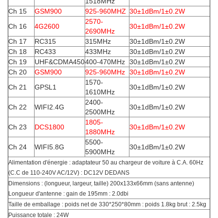
1518MHz
Ch 15
GSM900
925-960MHZ
30±1dBm/1±0.2W
2570-
Ch 16
4G2600
30±1dBm/1±0.2W
2690MHz
Ch 17
RC315
315MHz
30±1dBm/1±0.2W
Ch 18
RC433
433MHz
30±1dBm/1±0.2W
Ch 19
UHF&CDMA450
400-470MHz
30±1dBm/1±0.2W
Ch 20
GSM900
925-960MHz
30±1dBm/1±0.2W
1570-
Ch 21
GPSL1
30±1dBm/1±0.2W
1610MHz
2400-
Ch 22
WIFI2.4G
30±1dBm/1±0.2W
2500MHz
1805-
Ch 23
DCS1800
30±1dBm/1±0.2W
1880MHz
5500-
Ch 24
WIFI5.8G
30±1dBm/1±0.2W
5900MHz
Alimentation d'énergie : adaptateur 50 au chargeur de voiture à C.A. 60Hz
(C.C de 110-240V AC/12V) : DC12V DEDANS
Dimensions : (longueur, largeur, taille) 200x133x66mm (sans antenne)
Longueur d'antenne : gain de 195mm : 2.0dbi
Taille de emballage : poids net de 330*250*80mm : poids 1.8kg brut : 2.5kg
Puissance totale : 24W