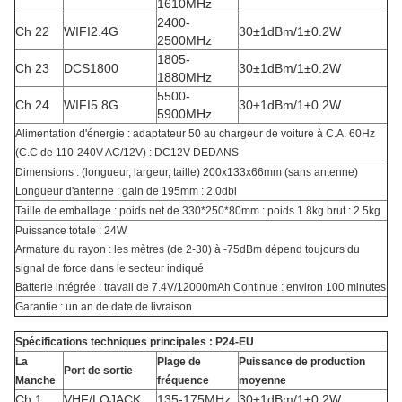
1610MHz
2400-
Ch 22
WIFI2.4G
30±1dBm/1±0.2W
2500MHz
1805-
Ch 23
DCS1800
30±1dBm/1±0.2W
1880MHz
5500-
Ch 24
WIFI5.8G
30±1dBm/1±0.2W
5900MHz
Alimentation d'énergie : adaptateur 50 au chargeur de voiture à C.A. 60Hz
(C.C de 110-240V AC/12V) : DC12V DEDANS
Dimensions : (longueur, largeur, taille) 200x133x66mm (sans antenne)
Longueur d'antenne : gain de 195mm : 2.0dbi
Taille de emballage : poids net de 330*250*80mm : poids 1.8kg brut : 2.5kg
Puissance totale : 24W
Armature du rayon : les mètres (de 2-30) à -75dBm dépend toujours du
signal de force dans le secteur indiqué
Batterie intégrée : travail de 7.4V/12000mAh Continue : environ 100 minutes
Garantie : un an de date de livraison
Spécifications techniques principales : P24-EU
La
Plage de
Puissance de production
Port de sortie
Manche
fréquence
moyenne
Ch 1
VHF/LOJACK
135-175MHz
30±1dBm/1±0.2W