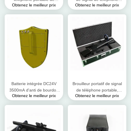
Obtenez le meilleur prix
Obtenez le meilleur prix
puissance élevée 45W,
portable d'AC220V-240V se
brouilleur de signal de Wifi
bloquant pour des signaux
pour 2.4G Gps GSM
de 2.4G 5.8G Gps
Batterie intégrée DC24V
Brouilleur portatif de signal
3500mA d'anti de bourdon
de téléphone portable,
Obtenez le meilleur prix
Obtenez le meilleur prix
de téléphone portable de
bourdon bloquant la distance
signal dispositif de dresseur
d'interférence du dispositif
800-1500m