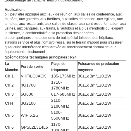
(pourcentage de capacité, tension locale/courant)
Application :
o il peut être appliqué aux lieux de réunion, aux salles de conférence, aux
musées, aux galeries, aux théâtres, aux salles de concert, aux églises, aux
temples, aux restaurants, aux salles de classe, aux centres de formation, aux
usines, aux banques, aux trains, à l'autobus et à plus d'endroits qui exigent
le silence, la confidentialité et la protection des données
o pour quelques emplacements de but spécial tels que des hôpitaux,
stations service et plus, font svp l'essai sur le terrain d'abord pour s'assurer
qu'aucune interférence n'est arrivée au fonctionnement normal de leur
équipement et instrument
Spécifications techniques principales : P24
La
Plage de
Puissance de production
Port de sortie
Manche
fréquence
moyenne
Ch 1
VHF/LOJACK
135-175MHz
30±1dBm/1±0.2W
1710-
Ch 2
4G1700
30±1dBm/1±0.2W
1780MHz
Ch 3
5G600
617-685MHz
30±1dBm/1±0.2W
2110-
CH4
3G2100
30±1dBm/1±0.2W
2180MHZ
5100-
Ch 5
WIFI5.2G
30±1dBm/1±0.2W
5500MHz
1170-
Ch 6
GPSL2L3L4L5
30±1dBm/1±0.2W
1390MHz