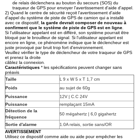
de relais déclenchera au bouton du secours (SOS) du
traqueur de GPS pour envoyer l'avertissement d'aide d'appel.
2) Quand le centre de sécurité reçoit l'avertissement d'aide
d'appel du système de piste de GPS de camion qui a installé
avec ce dispositif,
la garde devrait composer de nouveau à
confirment que le système de piste de GPS est en ligne
.
Si l'utilisateur appelant est en différé, son système pourrait être
bloqué par le brouilleur de signal. Si l'utilisateur appelant est
encore en ligne, ce phénomène indique que le déclencheur est
juste provoqué par bruit trop fort d'environnement.
Veuillez vérifier le type de déclencheur de votre traqueur de GPS
et prenez la droite
câblez la connexion.
Caractéristiques
* les spécifications peuvent changer sans
préavis
Taille
L 9 x W 5 x T 1,7 cm
Poids
au sujet de 60g
Puissance
12V | C.C 24V
Puissance
remplaçant 15mA
Détection de la
50 mégahertz | 6,0 gigahertz
fréquence
Sortie d'alarme
1.0A relais, sortie sans/OR
AVERTISSEMENT
Utilisez ce dispositif comme aide ou aide pour empêcher les