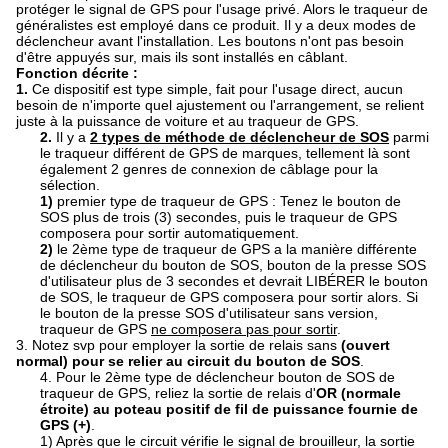
protéger le signal de GPS pour l'usage privé. Alors le traqueur de
généralistes est employé dans ce produit. Il y a deux modes de
déclencheur avant l'installation. Les boutons n'ont pas besoin
d'être appuyés sur, mais ils sont installés en câblant.
Fonction décrite :
1.
Ce dispositif est type simple, fait pour l'usage direct, aucun
besoin de n'importe quel ajustement ou l'arrangement, se relient
juste à la puissance de voiture et au traqueur de GPS.
2.
Il y a
2 types de méthode de déclencheur de SOS
parmi
le traqueur différent de GPS de marques, tellement là sont
également 2 genres de connexion de câblage pour la
sélection.
1)
premier type de traqueur de GPS : Tenez le bouton de
SOS plus de trois (3) secondes, puis le traqueur de GPS
composera pour sortir automatiquement.
2)
le 2ème type de traqueur de GPS a la manière différente
de déclencheur du bouton de SOS, bouton de la presse SOS
d'utilisateur plus de 3 secondes et devrait LIBÉRER le bouton
de SOS, le traqueur de GPS composera pour sortir alors. Si
le bouton de la presse SOS d'utilisateur sans version,
traqueur de GPS
ne composera pas pour sortir
.
3. Notez svp pour employer la sortie de relais sans
(ouvert
normal) pour se relier au circuit du bouton de SOS
.
4. Pour le 2ème type de déclencheur bouton de SOS de
traqueur de GPS, reliez la sortie de relais d'
OR (normale
étroite) au poteau positif de fil de puissance fournie de
GPS (+)
.
1) Après que le circuit vérifie le signal de brouilleur, la sortie