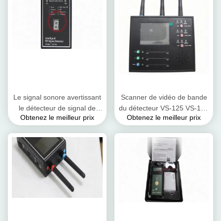
Le signal sonore avertissant
Scanner de vidéo de bande
le détecteur de signal de
du détecteur VS-125 VS-125
Obtenez le meilleur prix
Obtenez le meilleur prix
50MHz rf a identifié
5.8GHz de signal de NTSC
l'indication avec le trouveur
pal SECAM rf plein
de lentille