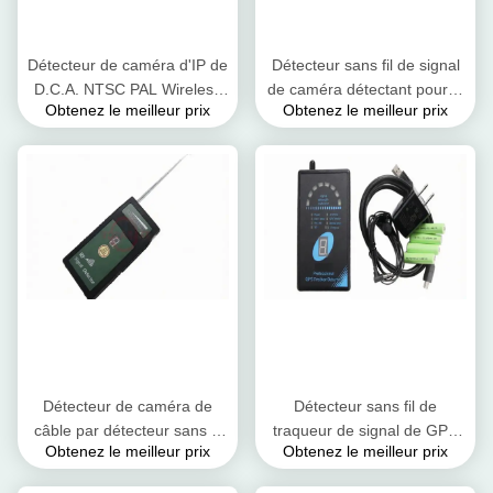
Détecteur de caméra d'IP de
Détecteur sans fil de signal
D.C.A. NTSC PAL Wireless
de caméra détectant pour le
Obtenez le meilleur prix
Obtenez le meilleur prix
Camera Hunter 6.0GHz WiFi
téléphone
portable/GPS/1.2G 2.4G
5.8G
Détecteur de caméra de
Détecteur sans fil de
câble par détecteur sans fil
traqueur de signal de GPS
Obtenez le meilleur prix
Obtenez le meilleur prix
large de signal de
de brouilleur de signal
couverture
d'indication de force du