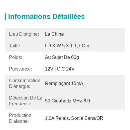
Informations Détaillées
Lieu D'origine:
La Chine
Taille:
L 9 X W 5 X T 1,7 Cm
Poids:
Au Sujet De 60g
Puissance:
12V | C.C 24V
Consommation
Remplaçant 15mA
D'énergie:
Détection De La
50 Gigahertz MHz-6.0
Fréquence:
Production
1.0A Relais, Sortie Sans/OR
D'alarme: