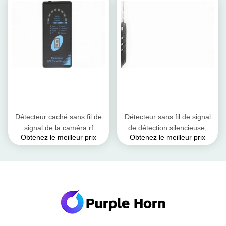
signal de 8 LED
Détecteur caché sans fil de
Détecteur sans fil de signal
signal de la caméra rf
de détection silencieuse,
Obtenez le meilleur prix
Obtenez le meilleur prix
d'autotest de puissance de
détecteur de signal de
détecteur de signal de
direction de pointage de
traqueur de GPS dessus
laser