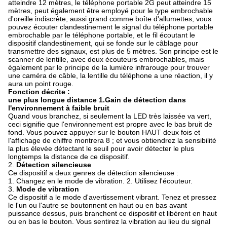
atteindre 12 mètres, le téléphone portable 2G peut atteindre 15
mètres, peut également être employé pour le type embrochable
d'oreille indiscrète, aussi grand comme boîte d'allumettes, vous
pouvez écouter clandestinement le signal du téléphone portable
embrochable par le téléphone portable, et le fil écoutant le
dispositif clandestinement, qui se fonde sur le câblage pour
transmettre des signaux, est plus de 5 mètres. Son principe est le
scanner de lentille, avec deux écouteurs embrochables, mais
également par le principe de la lumière infrarouge pour trouver
une caméra de câble, la lentille du téléphone a une réaction, il y
aura un point rouge.
Fonction décrite :
une plus longue distance 1.Gain de détection dans
l'environnement à faible bruit
Quand vous branchez, si seulement la LED très laissée va vert,
ceci signifie que l'environnement est propre avec le bas bruit de
fond. Vous pouvez appuyer sur le bouton HAUT deux fois et
l'affichage de chiffre montrera 8 ; et vous obtiendrez la sensibilité
la plus élevée détectant le seuil pour avoir détecter le plus
longtemps la distance de ce dispositif.
2.
Détection silencieuse
Ce dispositif a deux genres de détection silencieuse :
1.
Changez en le mode de vibration. 2. Utilisez l'écouteur.
3.
Mode de vibration
Ce dispositif a le mode d'avertissement vibrant. Tenez et pressez
le l'un ou l'autre se boutonnent en haut ou en bas avant
puissance dessus, puis branchent ce dispositif et libèrent en haut
ou en bas le bouton. Vous sentirez la vibration au lieu du signal