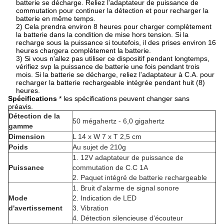
batterie se décharge. Reliez l'adaptateur de puissance de
commutation pour continuer la détection et pour recharger la
batterie en même temps.
2)
Cela prendra environ 8 heures pour charger complètement
la batterie dans la condition de mise hors tension. Si la
recharge sous la puissance si toutefois, il des prises environ 16
heures chargera complètement la batterie.
3)
Si vous n'allez pas utiliser ce dispositif pendant longtemps,
vérifiez svp la puissance de batterie une fois pendant trois
mois. Si la batterie se décharge, reliez l'adaptateur à C.A. pour
recharger la batterie rechargeable intégrée pendant huit (8)
heures.
Spécifications
* les spécifications peuvent changer sans
préavis.
Détection de la
50 mégahertz - 6,0 gigahertz
gamme
Dimension
L 14 x W 7 x T 2,5 cm
Poids
Au sujet de 210g
1.
12V adaptateur de puissance de
Puissance
commutation de C.C 1A
2.
Paquet intégré de batterie rechargeable
1.
Bruit d'alarme de signal sonore
Mode
2.
Indication de LED
d'avertissement
3.
Vibration
4.
Détection silencieuse d'écouteur