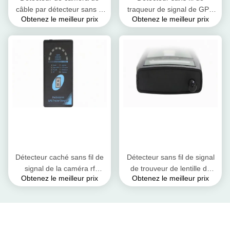
câble par détecteur sans fil
traqueur de signal de GPS
Obtenez le meilleur prix
Obtenez le meilleur prix
large de signal de
de brouilleur de signal
couverture
d'indication de force du
signal de 8 LED
Détecteur caché sans fil de
Détecteur sans fil de signal
signal de la caméra rf
de trouveur de lentille de
Obtenez le meilleur prix
Obtenez le meilleur prix
d'autotest de puissance de
détecteur de signal
détecteur de signal de
d'ajustement de sensibilité
traqueur de GPS dessus
de Digital