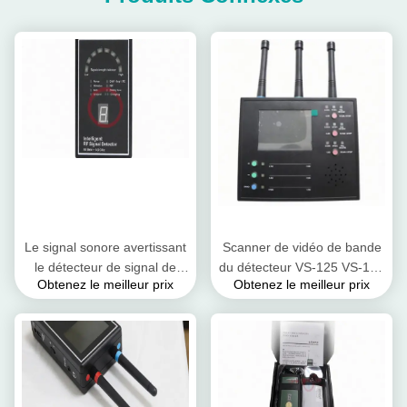
Le signal sonore avertissant
Scanner de vidéo de bande
le détecteur de signal de
du détecteur VS-125 VS-125
Obtenez le meilleur prix
Obtenez le meilleur prix
50MHz rf a identifié
5.8GHz de signal de NTSC
l'indication avec le trouveur
pal SECAM rf plein
de lentille