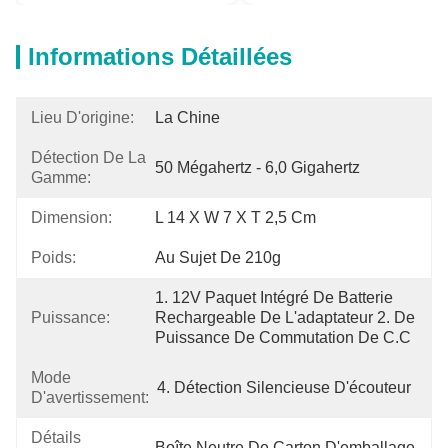
Informations Détaillées
Lieu D'origine:
La Chine
Détection De La
50 Mégahertz - 6,0 Gigahertz
Gamme:
Dimension:
L 14 X W 7 X T 2,5 Cm
Poids:
Au Sujet De 210g
1. 12V Paquet Intégré De Batterie 
Puissance:
Rechargeable De L'adaptateur 2. De 
Puissance De Commutation De C.C
Mode
4. Détection Silencieuse D'écouteur
D'avertissement:
Détails
Boîte Neutre De Carton D'emballage