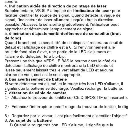
sonore.
4.
Indication aidée de direction de pointage de laser
Supplémentaire, VS-8LP a équipé de
l'
indicateur de laser
pour
faciliter identifier la source de signal. Quand détecte la vague de
signal, l'indicateur de laser allumera jusqu'au but la direction
possible. Abaissez la sensibilité graduellement, l'utilisateur peut
approcher et déterminer l'emplacement de signal.
5.
élimination d'ajustement/interférence de sensibilité (bruit
de fond)
Quand branchant, la sensibilité de ce dispositif restera au seuil de
défaut et l'affichage de chiffre est à 6. Si l'environnement a le
bruit de fond plus élevé, une partie de la LED s'allumera et
l'alarme du détecteur fera bip-bip.
Pressez une fois que VERS LE BAS le bouton dans le côté du
détecteur, l'affichage de chiffre montrera si la LED éteinte et
laisse seulement laissait très le vert allant de LED et aucune
alarme ne vont, ceci est le seuil approprié.
6. bas avertissement de batterie
Si votre détecteur est allumé, et le rouge très bon LED s'allume, il
signifie que la batterie se décharge. Veuillez recharger la batterie.
7.
détection de câble de caméra
1) 
Attachez le trouveur de lentille sur CE DISPOSITIF en insérant 
2) 
Enfoncez l'interrupteur on/off rouge du trouveur de lentille, le 
3) 
Regardez par le viseur, il est plus facilement d'identifier l'obj
8.
Au sujet de
la
batterie
1)
Quand le rouge très bon LED s'allume, il signifie que la