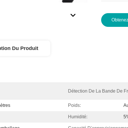
Obtenez
ption Du Produit
Détection De La Bande De F
ètres
Poids:
Au
Humidité:
5