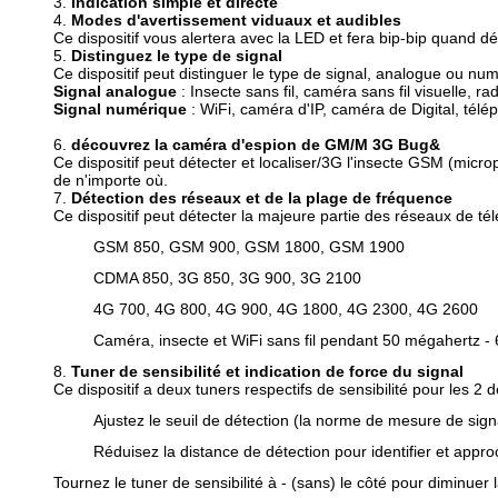
3.
Indication simple et directe
4.
Modes d'avertissement viduaux et audibles
Ce dispositif vous alertera avec la LED et fera bip-bip quand dét
5.
Distinguez le type de signal
Ce dispositif peut distinguer le type de signal, analogue ou nu
Signal analogue
: Insecte sans fil, caméra sans fil visuelle, rad
Signal numérique
: WiFi, caméra d'IP, caméra de Digital, télép
6.
découvrez la caméra d'espion de GM/M 3G Bug&
Ce dispositif peut détecter et localiser/3G l'insecte GSM (mi
de n'importe où.
7.
Détection des réseaux et de la plage de fréquence
Ce dispositif peut détecter la majeure partie des réseaux de t
GSM 850, GSM 900, GSM 1800, GSM 1900
CDMA 850, 3G 850, 3G 900, 3G 2100
4G 700, 4G 800, 4G 900, 4G 1800, 4G 2300, 4G 2600
Caméra, insecte et WiFi sans fil pendant 50 mégahertz - 
8.
Tuner de sensibilité et indication de force du signal
Ce dispositif a deux tuners respectifs de sensibilité pour les 2 d
Ajustez le seuil de détection (la norme de mesure de sign
Réduisez la distance de détection pour identifier et appro
Tournez le tuner de sensibilité à - (sans) le côté pour diminuer l