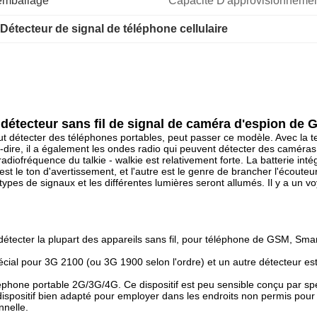
'emballage
Capacité D'approvisionnemen
Détecteur de signal de téléphone cellulaire
étecteur sans fil de signal de
caméra
d'
espion
de
G
 détecter des téléphones portables, peut passer ce modèle. Avec la tec
-dire, il a également les ondes radio qui peuvent détecter des caméras
 radiofréquence du talkie - walkie est relativement forte. La batterie i
t le ton d'avertissement, et l'autre est le genre de brancher l'écouteu
ypes de signaux et les différentes lumières seront allumés. Il y a un voy
détecter la plupart des appareils sans fil, pour téléphone de GSM, Smar
pécial pour 3G 2100 (ou 3G 1900 selon l'ordre) et un autre détecteur es
phone portable 2G/3G/4G. Ce dispositif est peu sensible conçu par specia
e dispositif bien adapté pour employer dans les endroits non permis po
nnelle.