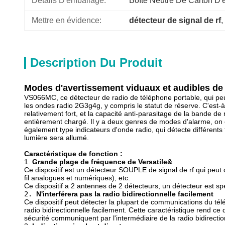
Détails D'emballage:
Boîte Neutre De Carton D
Mettre en évidence:
détecteur de signal de rf
, 
Description Du Produit
Modes d'avertissement viduaux et audibles de d
VS066MC, ce détecteur de radio de téléphone portable, qui peut
les ondes radio 2G3g4g, y compris le statut de réserve. C'est-à
relativement fort, et la capacité anti-parasitage de la bande de
entièrement chargé. Il y a deux genres de modes d'alarme, on es
également type indicateurs d'onde radio, qui détecte différents t
lumière sera allumé.
Caractéristique de fonction :
1.
Grande plage de fréquence de Versatile&
Ce dispositif est un détecteur SOUPLE de signal de rf qui peut 
fil analogues et numériques), etc.
Ce dispositif a 2 antennes de 2 détecteurs, un détecteur est s
2. 
N'interférera pas la radio bidirectionnelle facilement
Ce dispositif peut détecter la plupart de communications du télé
radio bidirectionnelle facilement. Cette caractéristique rend c
sécurité communiquent par l'intermédiaire de la radio bidirectio