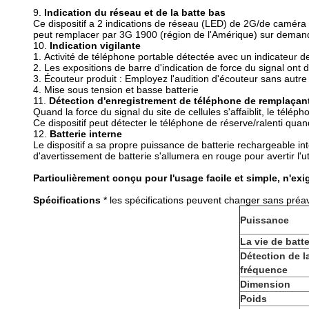
9.
Indication du réseau et de la batte bas
Ce dispositif a 2 indications de réseau (LED) de 2G/de caméra
peut remplacer par 3G 1900 (région de l'Amérique) sur deman
10.
Indication vigilante
1.
Activité de téléphone portable détectée avec un indicateur d
2.
Les expositions de barre d'indication de force du signal ont d
3.
Écouteur produit : Employez l'audition d'écouteur sans autre
4.
Mise sous tension et basse batterie
11.
Détection d'enregistrement de téléphone de remplaçant
Quand la force du signal du site de cellules s'affaiblit, le télé
Ce dispositif peut détecter le téléphone de réserve/ralenti quand
12.
Batterie interne
Le dispositif a sa propre puissance de batterie rechargeable in
d'avertissement de batterie s'allumera en rouge pour avertir l'uti
Particulièrement conçu pour l'usage facile et simple, n'ex
Spécifications
* les spécifications peuvent changer sans préav
Puissance
La vie de batte
Détection de l
fréquence
Dimension
Poids