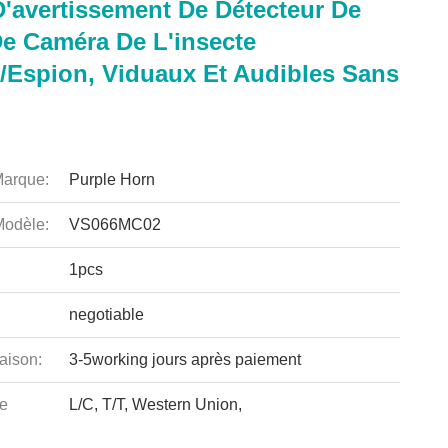
'avertissement De Détecteur De
De Caméra De L'insecte
espion, Viduaux Et Audibles Sans
arque:
Purple Horn
odèle:
VS066MC02
1pcs
negotiable
aison:
3-5working jours après paiement
e
L/C, T/T, Western Union,