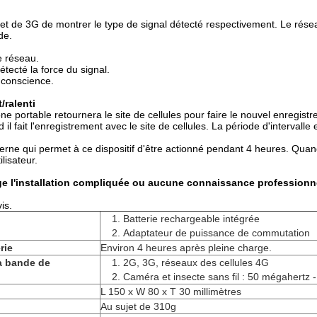
 et de 3G de montrer le type de signal détecté respectivement. Le ré
de.
e réseau.
étecté la force du signal.
 conscience.
/ralenti
phone portable retournera le site de cellules pour faire le nouvel enregi
 il fait l'enregistrement avec le site de cellules. La période d'intervall
terne qui permet à ce dispositif d'être actionné pendant 4 heures. Quan
lisateur.
ige l'installation compliquée ou aucune connaissance professionne
is.
1.
Batterie rechargeable intégrée
2.
Adaptateur de puissance de commutation
rie
Environ 4 heures après pleine charge.
a bande de
1.
2G, 3G, réseaux des cellules 4G
2.
Caméra et insecte sans fil : 50 mégahertz -
L 150 x W 80 x T 30 millimètres
Au sujet de 310g