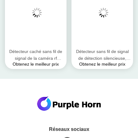
Détecteur caché sans fil de
Détecteur sans fil de signal
signal de la caméra rf
de détection silencieuse,
Obtenez le meilleur prix
Obtenez le meilleur prix
d'autotest de puissance de
détecteur de signal de
détecteur de signal de
direction de pointage de
traqueur de GPS dessus
laser
Réseaux sociaux