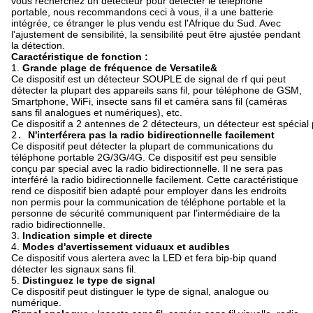
vous recherchez un détecteur pour détecter le téléphone
portable, nous recommandons ceci à vous, il a une batterie
intégrée, ce étranger le plus vendu est l'Afrique du Sud. Avec
l'ajustement de sensibilité, la sensibilité peut être ajustée pendant
la détection.
Caractéristique de fonction :
1.
Grande plage de fréquence de Versatile&
Ce dispositif est un détecteur SOUPLE de signal de rf qui peut
détecter la plupart des appareils sans fil, pour téléphone de GSM,
Smartphone, WiFi, insecte sans fil et caméra sans fil (caméras
sans fil analogues et numériques), etc.
Ce dispositif a 2 antennes de 2 détecteurs, un détecteur est spécia
2. 
N'interférera pas la radio bidirectionnelle facilement
Ce dispositif peut détecter la plupart de communications du
téléphone portable 2G/3G/4G. Ce dispositif est peu sensible
conçu par special avec la radio bidirectionnelle. Il ne sera pas
interféré la radio bidirectionnelle facilement. Cette caractéristique
rend ce dispositif bien adapté pour employer dans les endroits
non permis pour la communication de téléphone portable et la
personne de sécurité communiquent par l'intermédiaire de la
radio bidirectionnelle.
3.
Indication simple et directe
4.
Modes d'avertissement viduaux et audibles
Ce dispositif vous alertera avec la LED et fera bip-bip quand
détecter les signaux sans fil.
5.
Distinguez le type de signal
Ce dispositif peut distinguer le type de signal, analogue ou
numérique.