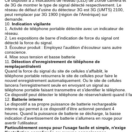
Ce dispositif a 2 indications de réseau (LED) de 2G/de caméra et
de 3G de montrer le type de signal détecté respectivement. Le
réseau de défaut d'usine du détecteur 3G est 3G (UMTS) 2100,
peut remplacer par 3G 1900 (région de l'Amérique) sur
demande.
10.
Indication vigilante
1.
Activité de téléphone portable détectée avec un indicateur de
réseau.
2.
Les expositions de barre d'indication de force du signal ont
détecté la force du signal.
3.
Écouteur produit : Employez l'audition d'écouteur sans autre
conscience.
4.
Mise sous tension et basse batterie
11.
Détection d'enregistrement de téléphone de
remplaçant/ralenti
Quand la force du signal du site de cellules s'affaiblit, le
téléphone portable retournera le site de cellules pour faire le
nouvel enregistrement automatiquement. Ou le site de cellules
lancera l'enregistrement seule en envoyant un signal au
téléphone portable faisant transmettre et s'identifier le téléphone.
Ce dispositif peut détecter le téléphone de réserve/ralenti quand il f
12.
Batterie interne
Le dispositif a sa propre puissance de batterie rechargeable
interne qui permet à ce dispositif d'être actionné pendant 4
heures. Quand la puissance de batterie se décharge, la basse
indication d'avertissement de batterie s'allumera en rouge pour
avertir l'utilisateur.
Particulièrement conçu pour l'usage facile et simple, n'exige