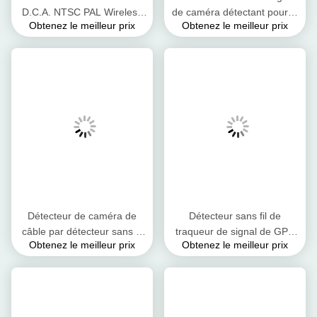
D.C.A. NTSC PAL Wireless
de caméra détectant pour le
Obtenez le meilleur prix
Obtenez le meilleur prix
Camera Hunter 6.0GHz WiFi
téléphone
portable/GPS/1.2G 2.4G
5.8G
Détecteur de caméra de
Détecteur sans fil de
câble par détecteur sans fil
traqueur de signal de GPS
Obtenez le meilleur prix
Obtenez le meilleur prix
large de signal de
de brouilleur de signal
couverture
d'indication de force du
signal de 8 LED