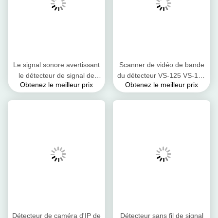
Le signal sonore avertissant
Scanner de vidéo de bande
le détecteur de signal de
du détecteur VS-125 VS-125
Obtenez le meilleur prix
Obtenez le meilleur prix
50MHz rf a identifié
5.8GHz de signal de NTSC
l'indication avec le trouveur
pal SECAM rf plein
de lentille
Détecteur de caméra d'IP de
Détecteur sans fil de signal