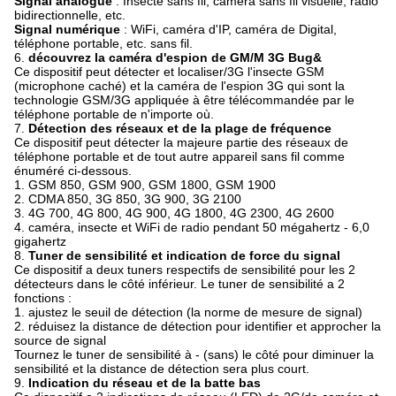
Signal analogue
: Insecte sans fil, caméra sans fil visuelle, radio
bidirectionnelle, etc.
Signal numérique
: WiFi, caméra d'IP, caméra de Digital,
téléphone portable, etc. sans fil.
6.
découvrez la caméra d'espion de GM/M 3G Bug&
Ce dispositif peut détecter et localiser/3G l'insecte GSM
(microphone caché) et la caméra de l'espion 3G qui sont la
technologie GSM/3G appliquée à être télécommandée par le
téléphone portable de n'importe où.
7.
Détection des réseaux et de la plage de fréquence
Ce dispositif peut détecter la majeure partie des réseaux de
téléphone portable et de tout autre appareil sans fil comme
énuméré ci-dessous.
1.
GSM 850, GSM 900, GSM 1800, GSM 1900
2. CDMA 850, 3G 850, 3G 900, 3G 2100
3. 4G 700, 4G 800, 4G 900, 4G 1800, 4G 2300, 4G 2600
4. caméra, insecte et WiFi de radio pendant 50 mégahertz - 6,0
gigahertz
8.
Tuner de sensibilité et indication de force du signal
Ce dispositif a deux tuners respectifs de sensibilité pour les 2
détecteurs dans le côté inférieur. Le tuner de sensibilité a 2
fonctions :
1.
ajustez le seuil de détection (la norme de mesure de signal)
2. réduisez la distance de détection pour identifier et approcher la
source de signal
Tournez le tuner de sensibilité à - (sans) le côté pour diminuer la
sensibilité et la distance de détection sera plus court.
9.
Indication du réseau et de la batte bas