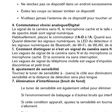
Ne stockez pas ce dispositif dans un endroit excessivem
Évitez les coups ou laisser tomber ce dispositif.
N'utilisez jamais l'antenne de ce dispositif pour toucher
4.
Commutateur choisi analogue/Digital
Le signal de la caméra sans fil, le microphone caché et le talki
de spectre étalé sont signal numérique.
Habituellement, placez le commutateur d'
A-D
à l'
A.
Quand aux si
Quand détecter les signaux numériques, la LED du détecteur clig
les signaux numériques de Bluetooth, de Wi-Fi, de WLAN, de télé
5.
Comment distinguer si c'est un signal de caméra sans f
Les vagues de signal de la caméra sans fil et du microphone ca
microphone caché. Et la sonnerie ira sans interruption.
Les vagues de signal du téléphone mobile est vague d'impulsion,
discontinue et petit bruit.
6. ajustement de sensibilité
Tournez le tuner de sensibilité à - (sans) le côté aux diminution
sensibilité et la distance de détection sera plus longue.
7. élimination d'interférence (bruit de fond)
Le tuner de sensibilité est également utilisé pour éliminer 
Si l'environnement de balayage a d'autres bruits qui interf
Si cette condition apparaît, ajustez la sensibilité en tourn
s'allument.