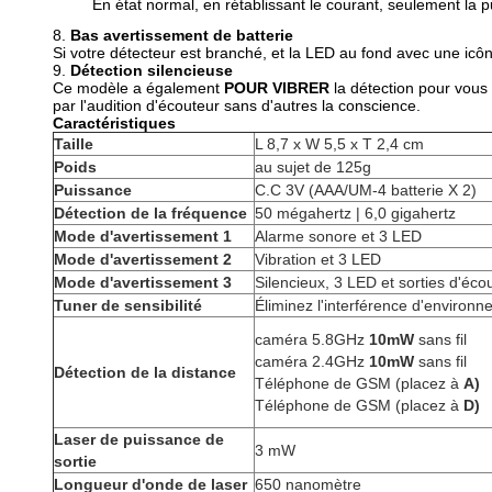
En état normal, en rétablissant le courant, seulement la 
8.
Bas avertissement de batterie
Si votre détecteur est branché, et la LED au fond avec une icône 
9.
Détection silencieuse
Ce modèle a également
POUR VIBRER
la détection pour vous
par l'audition d'écouteur sans d'autres la conscience.
Caractéristiques
Taille
L 8,7 x W 5,5 x T 2,4 cm
Poids
au sujet de 125g
Puissance
C.C 3V (AAA/UM-4 batterie X 2)
Détection de la fréquence
50 mégahertz | 6,0 gigahertz
Mode d'avertissement 1
Alarme sonore et 3 LED
Mode d'avertissement 2
Vibration et 3 LED
Mode d'avertissement 3
Silencieux, 3 LED et sorties d'éco
Tuner de sensibilité
Éliminez l'interférence d'environn
caméra 5.8GHz
10mW
sans fil
caméra 2.4GHz
10mW
sans fil
Détection de la distance
Téléphone de GSM (placez à
A)
Téléphone de GSM (placez à
D)
Laser de puissance de
3 mW
sortie
Longueur d'onde de laser
650 nanomètre