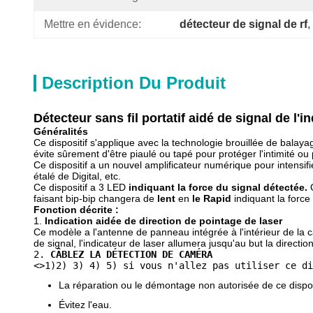
Mettre en évidence:
détecteur de signal de rf
, 
Description Du Produit
Détecteur sans fil portatif aidé de signal de l'i
Généralités
Ce dispositif s'applique avec la technologie brouillée de balaya
évite sûrement d'être piaulé ou tapé pour protéger l'intimité ou
Ce dispositif a un nouvel amplificateur numérique pour intensif
étalé de Digital, etc.
Ce dispositif a 3 LED
indiquant la force du signal détectée.
Q
faisant bip-bip changera de
lent
en
le Rapid
indiquant la force
Fonction décrite :
1.
Indication aidée de direction de pointage de laser
Ce modèle a l'antenne de panneau intégrée à l'intérieur de la ca
de signal, l'indicateur de laser allumera jusqu'au but la direct
2. 
CÂBLEZ LA DÉTECTION DE CAMÉRA
<>1)2) 3) 4) 5)
 si vous n'allez pas utiliser ce di
La réparation ou le démontage non autorisée de ce disposi
Évitez l'eau.