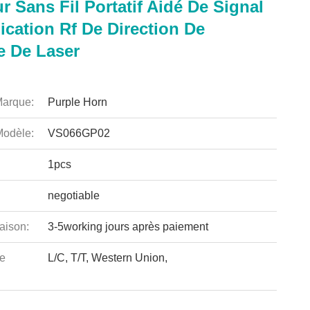
r Sans Fil Portatif Aidé De Signal
ication Rf De Direction De
e De Laser
arque:
Purple Horn
odèle:
VS066GP02
1pcs
negotiable
aison:
3-5working jours après paiement
e
L/C, T/T, Western Union,