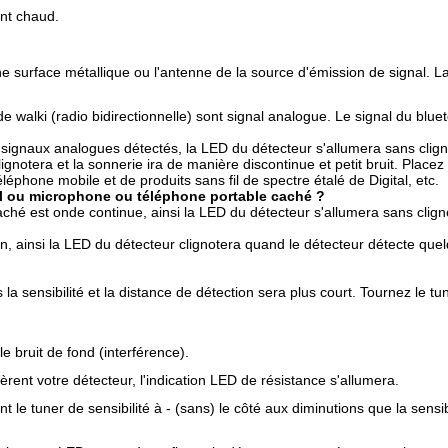
ent chaud.
 une surface métallique ou l'antenne de la source d'émission de signal. 
 de walki (radio bidirectionnelle) sont signal analogue. Le signal du b
gnaux analogues détectés, la LED du détecteur s'allumera sans clignote
notera et la sonnerie ira de manière discontinue et petit bruit. Place
phone mobile et de produits sans fil de spectre étalé de Digital, etc.
il ou microphone ou téléphone portable caché ?
ché est onde continue, ainsi la LED du détecteur s'allumera sans clign
 ainsi la LED du détecteur clignotera quand le détecteur détecte quelqu
s la sensibilité et la distance de détection sera plus court. Tournez le t
le bruit de fond (interférence).
èrent votre détecteur, l'indication LED de résistance s'allumera.
ant le tuner de sensibilité à - (sans) le côté aux diminutions que la sensi