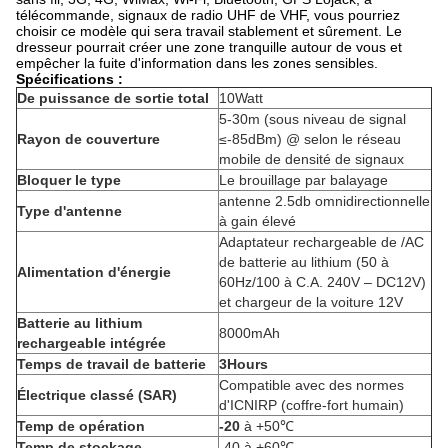
télécommande, signaux de radio UHF de VHF, vous pourriez
choisir ce modèle qui sera travail stablement et sûrement. Le
dresseur pourrait créer une zone tranquille autour de vous et
empêcher la fuite d'information dans les zones sensibles.
Spécifications :
De puissance de sortie total
10Watt
5-30m (sous niveau de signal
Rayon de couverture
≤-85dBm) @ selon le réseau
mobile de densité de signaux
Bloquer le type
Le brouillage par balayage
antenne 2.5db omnidirectionnelle
Type d'antenne
à gain élevé
Adaptateur rechargeable de /AC
de batterie au lithium (50 à
Alimentation d'énergie
60Hz/100 à C.A. 240V – DC12V)
et chargeur de la voiture 12V
Batterie au lithium
8000mAh
rechargeable intégrée
Temps de travail de batterie
3Hours
Compatible avec des normes
Électrique classé (SAR)
d'ICNIRP (coffre-fort humain)
Temp de opération
-20
à +50℃
Temp de stockage
-40 à +60℃