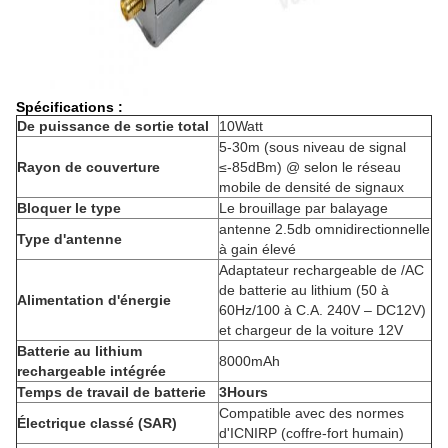
Spécifications :
De puissance de sortie total
10Watt
5-30m (sous niveau de signal
Rayon de couverture
≤-85dBm) @ selon le réseau
mobile de densité de signaux
Bloquer le type
Le brouillage par balayage
antenne 2.5db omnidirectionnelle
Type d'antenne
à gain élevé
Adaptateur rechargeable de /AC
de batterie au lithium (50 à
Alimentation d'énergie
60Hz/100 à C.A. 240V – DC12V)
et chargeur de la voiture 12V
Batterie au lithium
8000mAh
rechargeable intégrée
Temps de travail de batterie
3Hours
Compatible avec des normes
Électrique classé (SAR)
d'ICNIRP (coffre-fort humain)