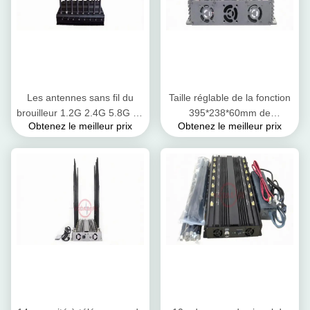
Les antennes sans fil du
Taille réglable de la fonction
brouilleur 1.2G 2.4G 5.8G 16
395*238*60mm de
Obtenez le meilleur prix
Obtenez le meilleur prix
de signal de réseau de
puissance de brouilleur de
caméra signalent le dresseur
signal de réseau de talkie -
walkie