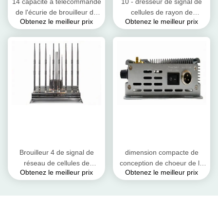
14 capacité à télécommande
10 - dresseur de signal de
de l'écurie de brouilleur de
cellules de rayon de
Obtenez le meilleur prix
Obtenez le meilleur prix
dresseur de cellules de
couverture de 60m,
gamme complète de
fréquence mobile du
manière 40W
dispositif 40W de brouilleur
de signal pleine
Brouilleur 4 de signal de
dimension compacte de
réseau de cellules de
conception de choeur de la
Obtenez le meilleur prix
Obtenez le meilleur prix
puissance élevée - 8W
chaîne 8 de couverture du
chaque brouillage par
brouilleur 60m de signal des
balayage de bande
cellules 46W