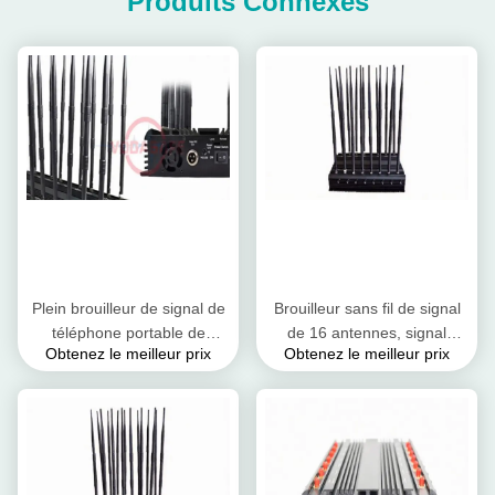
Produits Connexes
Plein brouilleur de signal de
Brouilleur sans fil de signal
téléphone portable de
de 16 antennes, signal
Obtenez le meilleur prix
Obtenez le meilleur prix
bande, dispositif mobile
bloquant le bon système de
CDMA850MHz 35dbm/3W
refroidissement de dispositif
de brouilleur