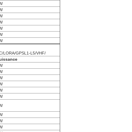
W
W
W
W
W
W
W
/RC/LORA/GPSL1-L5/VHF/
uissance
W
W
W
W
W
W
W
W
W
W