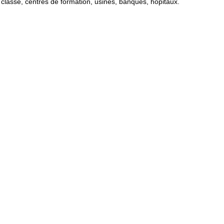
e classe, centres de formation, usines, banques, hôpitaux.