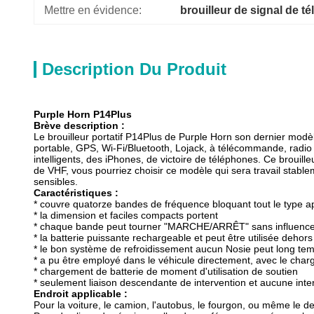
Mettre en évidence:
brouilleur de signal de t
Description Du Produit
Purple Horn P14Plus
Brève description :
Le brouilleur portatif P14Plus de Purple Horn son dernier mod
portable, GPS, Wi-Fi/Bluetooth, Lojack, à télécommande, radio U
intelligents, des iPhones, de victoire de téléphones. Ce brouil
de VHF, vous pourriez choisir ce modèle qui sera travail stable
sensibles.
Caractéristiques :
* couvre quatorze bandes de fréquence bloquant tout le type app
* la dimension et faciles compacts portent
* chaque bande peut tourner "MARCHE/ARRÊT" sans influencer
* la batterie puissante rechargeable et peut être utilisée dehors
* le bon système de refroidissement aucun Nosie peut long tem
* a pu être employé dans le véhicule directement, avec le char
* chargement de batterie de moment d'utilisation de soutien
* seulement liaison descendante de intervention et aucune inter
Endroit applicable :
Pour la voiture, le camion, l'autobus, le fourgon, ou même le d