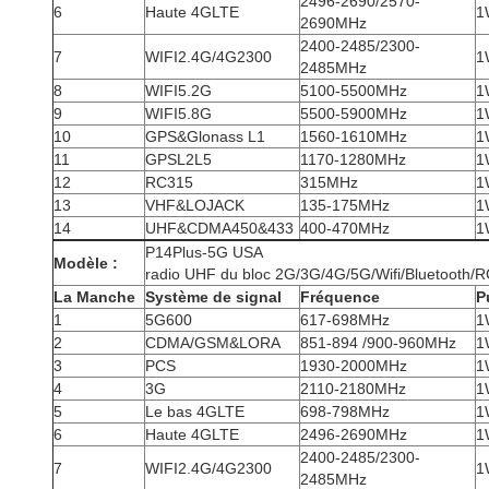
2496-2690/2570-
6
Haute 4GLTE
1
2690MHz
2400-2485/2300-
7
WIFI2.4G/4G2300
1
2485MHz
8
WIFI5.2G
5100-5500MHz
1
9
WIFI5.8G
5500-5900MHz
1
10
GPS&Glonass L1
1560-1610MHz
1
11
GPSL2L5
1170-1280MHz
1
12
RC315
315MHz
1
13
VHF&LOJACK
135-175MHz
1
14
UHF&CDMA450&433
400-470MHz
1
P14Plus-5G USA
Modèle :
radio UHF du bloc 2G/3G/4G/5G/Wifi/Bluetooth
La Manche
Système de signal
Fréquence
P
1
5G600
617-698MHz
1
2
CDMA/GSM&LORA
851-894 /900-960MHz
1
3
PCS
1930-2000MHz
1
4
3G
2110-2180MHz
1
5
Le bas 4GLTE
698-798MHz
1
6
Haute 4GLTE
2496-2690MHz
1
2400-2485/2300-
7
WIFI2.4G/4G2300
1
2485MHz