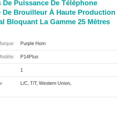
s De Puissance De Téléphone
e De Brouilleur À Haute Production
al Bloquant La Gamme 25 Mètres
arque:
Purple Horn
odèle:
P14Plus
1
e
L/C, T/T, Western Union,