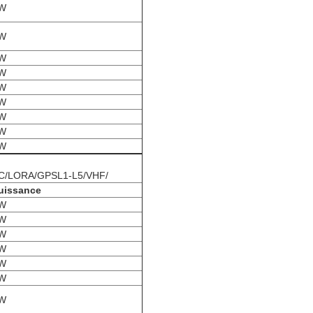
W
W
W
W
W
W
W
W
W
/RC/LORA/GPSL1-L5/VHF/
uissance
W
W
W
W
W
W
W