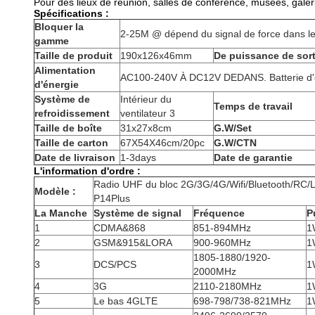
Pour des lieux de réunion, salles de conférence, musées, galeri
Spécifications :
Bloquer la
2-25M @ dépend du signal de force dans l
gamme
Taille de produit
190x126x46mm
De puissance de sort
Alimentation
AC100-240V À DC12V DEDANS. Batterie d'
d'énergie
Système de
Intérieur du
Temps de travail
refroidissement
ventilateur 3
Taille de boîte
31x27x8cm
G.W/Set
Taille de carton
67X54X46cm/20pc
G.W/CTN
Date de livraison
1-3days
Date de garantie
L'information d'ordre :
Radio UHF du bloc 2G/3G/4G/Wifi/Bluetooth/R
Modèle :
P14Plus
La Manche
Système de signal
Fréquence
P
1
CDMA&868
851-894MHz
1
2
GSM&915&LORA
900-960MHz
1
1805-1880/1920-
3
DCS/PCS
1
2000MHz
4
3G
2110-2180MHz
1
5
Le bas 4GLTE
698-798/738-821MHz
1