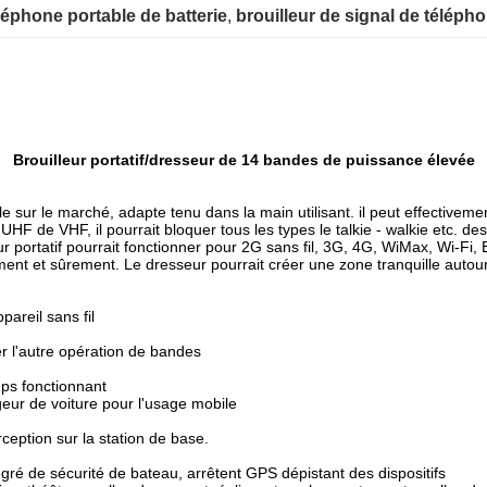
éléphone portable de batterie
, 
brouilleur de signal de téléph
Brouilleur portatif/dresseur de 14 bandes de puissance élevée
èle sur le marché, adapte tenu dans la main utilisant. il peut effect
HF de VHF, il pourrait bloquer tous les types le talkie - walkie etc. d
leur portatif pourrait fonctionner pour 2G sans fil, 3G, 4G, WiMax, Wi-
ment et sûrement. Le dresseur pourrait créer une zone tranquille autou
areil sans fil
 l'autre opération de bandes
ps fonctionnant
geur de voiture pour l'usage mobile
ception sur la station de base.
egré de sécurité de bateau, arrêtent GPS dépistant des dispositifs