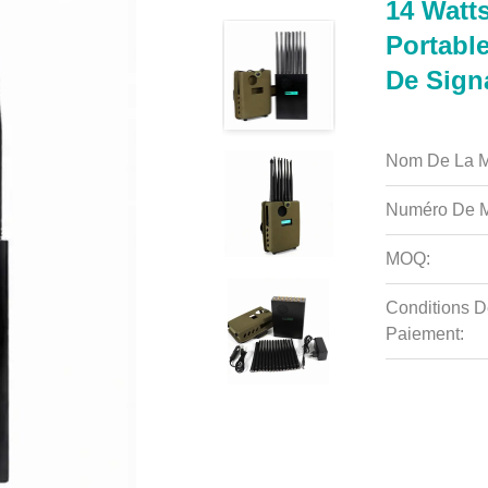
14 Watt
Portabl
De Sign
Nom De La M
Numéro De M
MOQ:
Conditions D
Paiement: