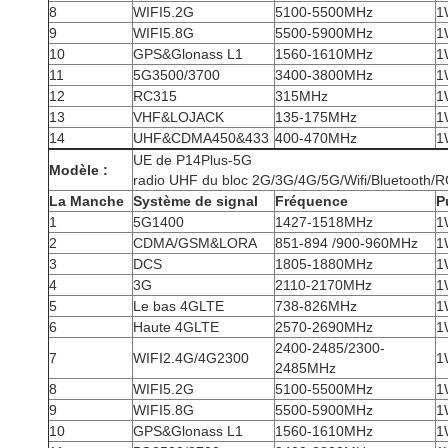
8
WIFI5.2G
5100-5500MHz
1
9
WIFI5.8G
5500-5900MHz
1
10
GPS&Glonass L1
1560-1610MHz
1
11
5G3500/3700
3400-3800MHz
1
12
RC315
315MHz
1
13
VHF&LOJACK
135-175MHz
1
14
UHF&CDMA450&433
400-470MHz
1
UE de P14Plus-5G
Modèle :
radio UHF du bloc 2G/3G/4G/5G/Wifi/Bluetooth
La Manche
Système de signal
Fréquence
P
1
5G1400
1427-1518MHz
1
2
CDMA/GSM&LORA
851-894 /900-960MHz
1
3
DCS
1805-1880MHz
1
4
3G
2110-2170MHz
1
5
Le bas 4GLTE
738-826MHz
1
6
Haute 4GLTE
2570-2690MHz
1
2400-2485/2300-
7
WIFI2.4G/4G2300
1
2485MHz
8
WIFI5.2G
5100-5500MHz
1
9
WIFI5.8G
5500-5900MHz
1
10
GPS&Glonass L1
1560-1610MHz
1