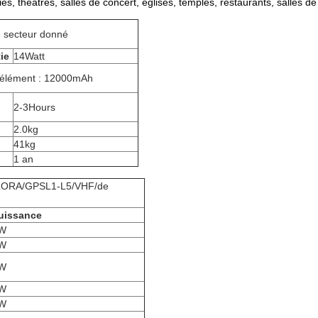
es, théâtres, salles de concert, églises, temples, restaurants, salles d
e secteur donné
ie
14Watt
élément : 12000mAh
2-3Hours
2.0kg
41kg
1 an
C/LORA/GPSL1-L5/VHF/de
uissance
W
W
W
W
W