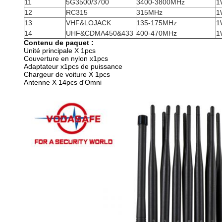
11
5G3500/3700
3400-3800MHz
1
12
RC315
315MHz
1
13
VHF&LOJACK
135-175MHz
1
14
UHF&CDMA450&433
400-470MHz
1
Contenu de paquet :
Unité principale X 1pcs
Couverture en nylon x1pcs
Adaptateur x1pcs de puissance
Chargeur de voiture X 1pcs
Antenne X 14pcs d'Omni