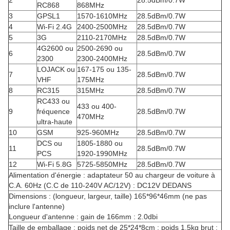
2
28.5dBm/0.7W
RC868
868MHz
3
GPSL1
1570-1610MHz
28.5dBm/0.7W
4
Wi-Fi 2.4G
2400-2500MHz
28.5dBm/0.7W
5
3G
2110-2170MHz
28.5dBm/0.7W
4G2600 ou
2500-2690 ou
6
28.5dBm/0.7W
2300
2300-2400MHz
LOJACK ou
167-175 ou 135-
7
28.5dBm/0.7W
VHF
175MHz
8
RC315
315MHz
28.5dBm/0.7W
RC433 ou
433 ou 400-
9
fréquence
28.5dBm/0.7W
470MHz
ultra-haute
10
GSM
925-960MHz
28.5dBm/0.7W
DCS ou
1805-1880 ou
11
28.5dBm/0.7W
PCS
1920-1990MHz
12
Wi-Fi 5.8G
5725-5850MHz
28.5dBm/0.7W
Alimentation d'énergie : adaptateur 50 au chargeur de voiture à
C.A. 60Hz (C.C de 110-240V AC/12V) : DC12V DEDANS
Dimensions : (longueur, largeur, taille) 165*96*46mm (ne pas
inclure l'antenne)
Longueur d'antenne : gain de 166mm : 2.0dbi
Taille de emballage : poids net de 25*24*8cm : poids 1.5kg brut :