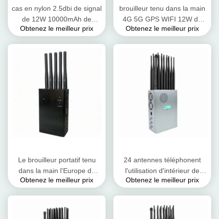
cas en nylon 2.5dbi de signal
brouilleur tenu dans la main
de 12W 10000mAh de
4G 5G GPS WIFI 12W de
Obtenez le meilleur prix
Obtenez le meilleur prix
dresseur portatif de
signal d'unité centrale de
brouilleur pour 5G 4G 3G
polyester de 3G UMTS
Le brouilleur portatif tenu
24 antennes téléphonent
dans la main l'Europe de
l'utilisation d'intérieur de
Obtenez le meilleur prix
Obtenez le meilleur prix
signal dénomment le
brouilleur de signal pour 2G
dresseur de signal de 5
3G 4G 5G Wifi GPS
bandes