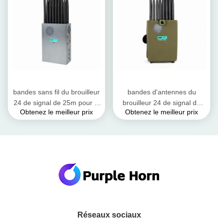
bandes sans fil du brouilleur
bandes d'antennes du
24 de signal de 25m pour le
brouilleur 24 de signal de
Obtenez le meilleur prix
Obtenez le meilleur prix
VHF de fréquence ultra-
téléphone portable de 5G
haute de 2G 3G 4G 5G WiFi
4G 3G 2G pleines avec
GPS
l'interrupteur à positions
multiples
Réseaux sociaux