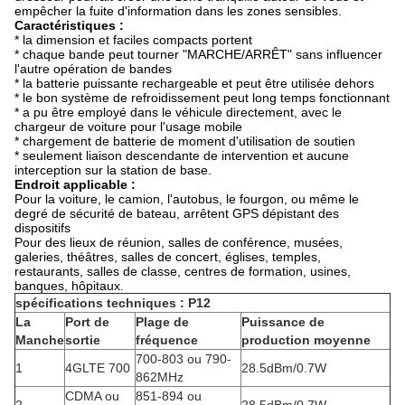
empêcher la fuite d'information dans les zones sensibles.
Caractéristiques :
* la dimension et faciles compacts portent
* chaque bande peut tourner "MARCHE/ARRÊT" sans influencer
l'autre opération de bandes
* la batterie puissante rechargeable et peut être utilisée dehors
* le bon système de refroidissement peut long temps fonctionnant
* a pu être employé dans le véhicule directement, avec le
chargeur de voiture pour l'usage mobile
* chargement de batterie de moment d'utilisation de soutien
* seulement liaison descendante de intervention et aucune
interception sur la station de base.
Endroit applicable :
Pour la voiture, le camion, l'autobus, le fourgon, ou même le
degré de sécurité de bateau, arrêtent GPS dépistant des
dispositifs
Pour des lieux de réunion, salles de conférence, musées,
galeries, théâtres, salles de concert, églises, temples,
restaurants, salles de classe, centres de formation, usines,
banques, hôpitaux.
spécifications techniques : P12
La
Port de
Plage de
Puissance de
Manche
sortie
fréquence
production moyenne
700-803 ou 790-
1
4GLTE 700
28.5dBm/0.7W
862MHz
CDMA ou
851-894 ou