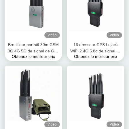
Vidéo
Vidéo
Brouilleur portatif 30m GSM
16 dresseur GPS Lojack
3G 4G 5G de signal de GPS
WiFi 2.4G 5.8g de signal de
Obtenez le meilleur prix
Obtenez le meilleur prix
Lojack 12000mAh
téléphone portable d'UMTS
16W d'antennes
Vidéo
Vidéo