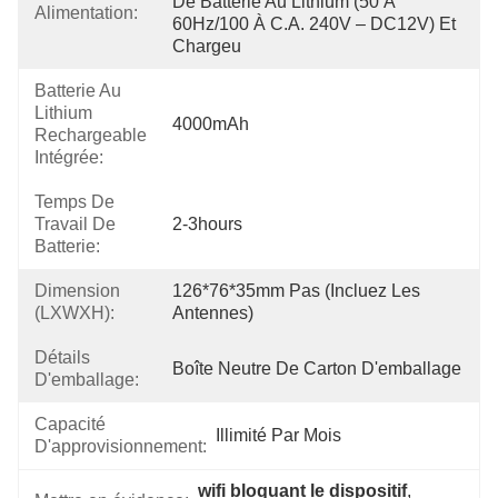
De Batterie Au Lithium (50 À 
Alimentation:
60Hz/100 À C.A. 240V – DC12V) Et 
Chargeu
Batterie Au
Lithium
4000mAh
Rechargeable
Intégrée:
Temps De
Travail De
2-3hours
Batterie:
Dimension
126*76*35mm Pas (incluez Les 
(LXWXH):
Antennes)
Détails
Boîte Neutre De Carton D'emballage
D'emballage:
Capacité
Illimité Par Mois
D'approvisionnement:
wifi bloquant le dispositif
, 