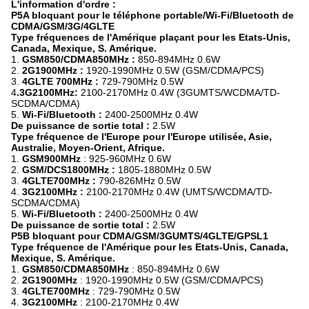
L'information d'ordre :
P5A bloquant pour le téléphone portable/Wi-Fi/Bluetooth de
CDMA/GSM/3G/4GLTE
Type fréquences de l'Amérique plaçant pour les Etats-Unis,
Canada, Mexique, S. Amérique.
1.
GSM850/CDMA850MHz :
850-894MHz 0.6W
2.
2G1900MHz :
1920-1990MHz 0.5W (GSM/CDMA/PCS)
3.
4GLTE 700MHz :
729-790MHz 0.5W
4
.3G2100MHz:
2100-2170MHz 0.4W (3GUMTS/WCDMA/TD-
SCDMA/CDMA)
5.
Wi-Fi/Bluetooth :
2400-2500MHz 0.4W
De puissance de sortie total :
2.5W
Type fréquence de l'Europe pour l'Europe utilisée, Asie,
Australie, Moyen-Orient, Afrique.
1.
GSM900MHz
: 925-960MHz 0.6W
2.
GSM/DCS1800MHz :
1805-1880MHz 0.5W
3.
4GLTE700MHz :
790-826MHz 0.5W
4.
3G2100MHz :
2100-2170MHz 0.4W (UMTS/WCDMA/TD-
SCDMA/CDMA)
5.
Wi-Fi/Bluetooth :
2400-2500MHz 0.4W
De puissance de sortie total :
2.5W
P5B bloquant pour CDMA/GSM/3GUMTS/4GLTE/GPSL1
Type fréquence de l'Amérique pour les Etats-Unis, Canada,
Mexique, S. Amérique.
1.
GSM850/CDMA850MHz
: 850-894MHz 0.6W
2.
2G1900MHz
: 1920-1990MHz 0.5W (GSM/CDMA/PCS)
3.
4GLTE700MHz
: 729-790MHz 0.5W
4.
3G2100MHz
: 2100-2170MHz 0.4W