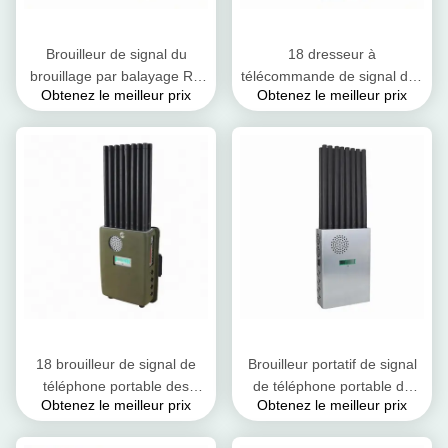
Brouilleur de signal du
18 dresseur à
brouillage par balayage RC
télécommande de signal des
Obtenez le meilleur prix
Obtenez le meilleur prix
construit dans la batterie au
bandes CDMA GSM Lojack
lithium rechargeable
25 mètres de rayon de
12000mAh
couverture
18 brouilleur de signal de
Brouilleur portatif de signal
téléphone portable des
de téléphone portable de
Obtenez le meilleur prix
Obtenez le meilleur prix
antennes 5G affichage
GPS de 18 antennes de
d'écran de puissance de
dresseur de signal de Purple