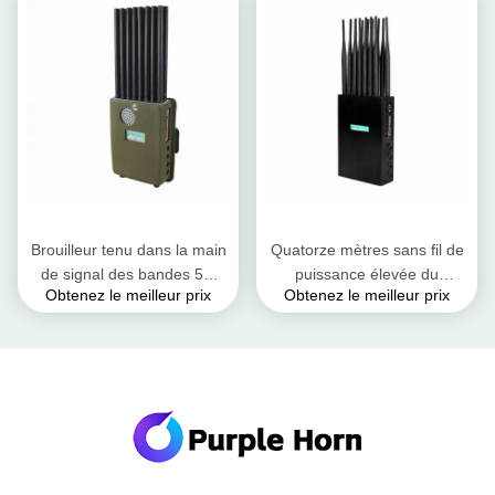
sortie de 16 watts
Horn WiFi
Brouilleur tenu dans la main
Quatorze mètres sans fil de
de signal des bandes 5G
puissance élevée du
Obtenez le meilleur prix
Obtenez le meilleur prix
d'utilisation multi 18 bloquant
dresseur de signal de
tout le type appareils sans fil
bandes de fréquence 20 - 25
tenue dans la main