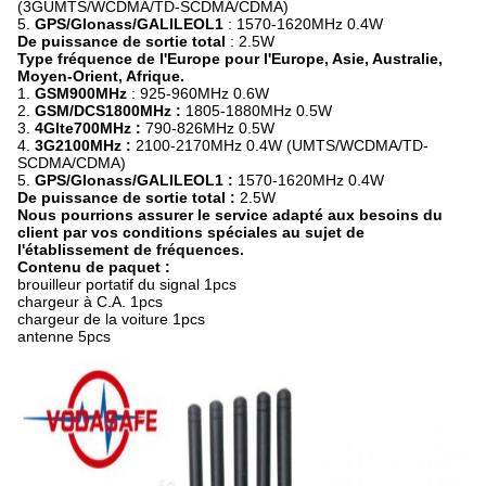
(3GUMTS/WCDMA/TD-SCDMA/CDMA)
5.
GPS/Glonass/GALILEOL1
: 1570-1620MHz 0.4W
De puissance de sortie total
: 2.5W
Type fréquence de l'Europe pour l'Europe, Asie, Australie,
Moyen-Orient, Afrique.
1.
GSM900MHz
: 925-960MHz 0.6W
2.
GSM/DCS1800MHz :
1805-1880MHz 0.5W
3.
4Glte700MHz :
790-826MHz 0.5W
4.
3G2100MHz :
2100-2170MHz 0.4W (UMTS/WCDMA/TD-
SCDMA/CDMA)
5.
GPS/Glonass/GALILEOL1 :
1570-1620MHz 0.4W
De puissance de sortie total :
2.5W
Nous pourrions assurer le service adapté aux besoins du
client par vos conditions spéciales au sujet de
l'établissement de fréquences.
Contenu de paquet :
brouilleur portatif du signal 1pcs
chargeur à C.A. 1pcs
chargeur de la voiture 1pcs
antenne 5pcs