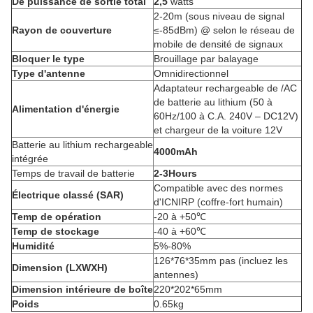
De puissance de sortie total
2,5
watts
2-20m (sous niveau de signal
Rayon de couverture
≤-85dBm) @ selon le réseau de
mobile de densité de signaux
Bloquer le type
Brouillage par balayage
Type d'antenne
Omnidirectionnel
Adaptateur rechargeable de /AC
de batterie au lithium (50 à
Alimentation d'énergie
60Hz/100 à C.A. 240V – DC12V)
et chargeur de la voiture 12V
Batterie au lithium rechargeable
4000mAh
intégrée
Temps de travail de batterie
2-3Hours
Compatible avec des normes
Électrique classé (SAR)
d'ICNIRP (coffre-fort humain)
Temp de opération
-20 à +50℃
Temp de stockage
-40 à +60℃
Humidité
5%-80%
126*76*35mm pas (incluez les
Dimension (LXWXH)
antennes)
Dimension intérieure de boîte
220*202*65mm
Poids
0.65kg