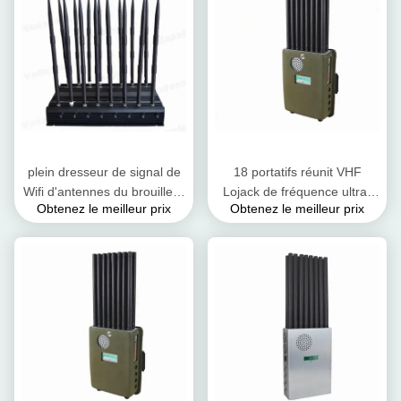
plein dresseur de signal de
18 portatifs réunit VHF
Wifi d'antennes du brouilleur
Lojack de fréquence ultra-
Obtenez le meilleur prix
Obtenez le meilleur prix
4G LTE 16 de signal de Wifi
haute de brouilleur de signal
de la bande 5.8G
de téléphone portable avec
la batterie rechargeable